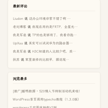
最新评论
Liudon
说
这办公环境非常不错了啊 …
老刘博客
说
我现在用的是FRTP，全屋光…
我是军爸
说
TP的也是够用了，我看你选…
UpXuu
说
其实可以试试华为的路由器…
我是军爸
说
H3C知道的人比较少吧，质…
扶苏
说
家里装修的比较早，据说现…
浏览最多
[推广]酷鸭数据 · 520情人节特别活动机来啦！
WordPress首页调用typecho教程（1.3.0版）
wordpress兰空图床插件V2版