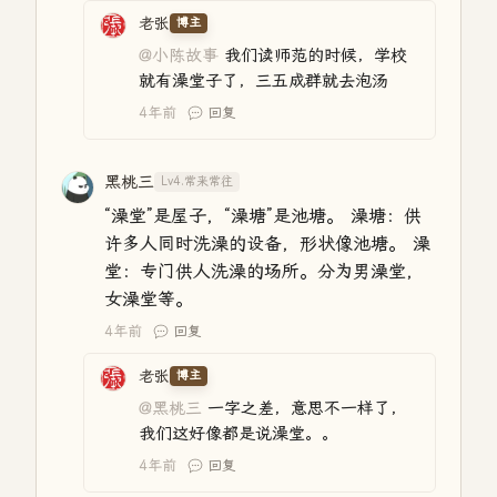
老张
博主
@小陈故事
我们读师范的时候，学校
就有澡堂子了，三五成群就去泡汤
4年前
回复
黑桃三
Lv4.常来常往
“澡堂”是屋子，“澡塘”是池塘。 澡塘：供
许多人同时洗澡的设备，形状像池塘。 澡
堂：专门供人洗澡的场所。分为男澡堂，
女澡堂等。
4年前
回复
老张
博主
@黑桃三
一字之差，意思不一样了，
我们这好像都是说澡堂。。
4年前
回复