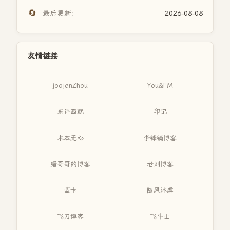
🔄
最后更新：
2026-08-08
友情链接
joojenZhou
You&FM
东评西就
印记
木本无心
李锋镝博客
缙哥哥的博客
老刘博客
蓝卡
随风沐虐
飞刀博客
飞牛士