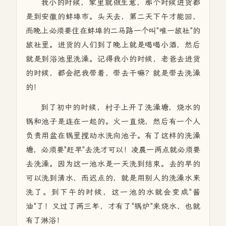
我小的时候，家里就做生意，那个时候进货都
是到安徽的蚌埠市。头天去，第二天下午才能回，
而晚上必须要住在蚌埠的二马路一个叫"唯一旅社"的
旅社里。进货的人们到了晚上就是喝喝小酒，然后
就是到浴池里洗澡。记得我小的时候，老爸去进货
的时候，都会把我带着，带去干嘛？就是带去洗澡
的！
到了初中的时候，村子上开了洗澡塘，烧水的
锅和池子是连在一起的。火一直烧，然后有一个人
负责用盆在锅里搅动水洗向池子。有了这样的洗澡
塘，必须要"赶早"去洗才可以！凌晨一两点就必须要
去洗澡。因为这一池水是一天洗到结束。去的早的
可以洗到清水，而迟点的，就是用别人的洗澡水来
洗了。到下午的时候，这一池的水就会变成"酱
油"了！又过了两三年，才有了"锅炉"来烧水，也就
有了淋浴！