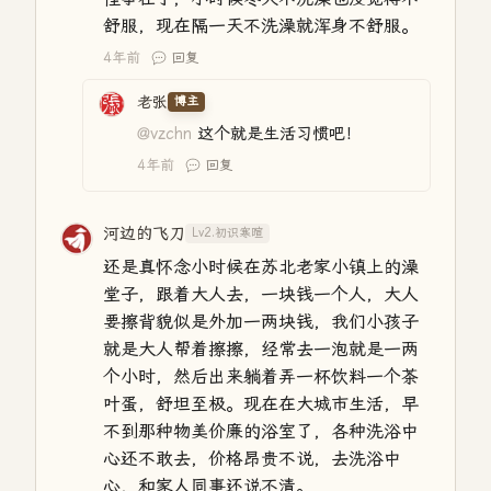
舒服，现在隔一天不洗澡就浑身不舒服。
4年前
回复
老张
博主
@vzchn
这个就是生活习惯吧！
4年前
回复
河边的飞刀
Lv2.初识寒暄
还是真怀念小时候在苏北老家小镇上的澡
堂子，跟着大人去，一块钱一个人，大人
要擦背貌似是外加一两块钱，我们小孩子
就是大人帮着擦擦，经常去一泡就是一两
个小时，然后出来躺着弄一杯饮料一个茶
叶蛋，舒坦至极。现在在大城市生活，早
不到那种物美价廉的浴室了，各种洗浴中
心还不敢去，价格昂贵不说，去洗浴中
心，和家人同事还说不清。