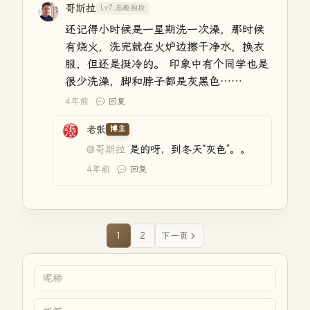
哥斯拉
Lv7.志趣相投
还记得小时候是一星期洗一次澡，那时候
有烧火，洗完就在火炉边擦干净水，换衣
服，但还是挺冷的。 印象中有个同学也是
很少洗澡，脚和脖子都是灰黑色……
4年前
回复
老张
博主
@哥斯拉
是的呀，到冬天“灰色”。。
4年前
回复
1
2
下一页