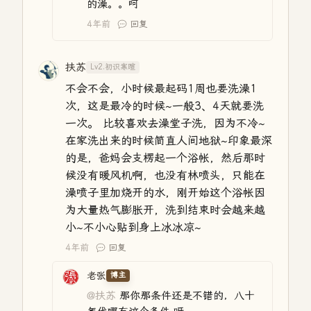
的澡。。呵
4年前
回复
扶苏
Lv2.初识寒暄
不会不会，小时候最起码1周也要洗澡1
次，这是最冷的时候~一般3、4天就要洗
一次。 比较喜欢去澡堂子洗，因为不冷~
在家洗出来的时候简直人间地狱~印象最深
的是，爸妈会支楞起一个浴帐，然后那时
候没有暖风机啊，也没有林喷头，只能在
澡喷子里加烧开的水，刚开始这个浴帐因
为大量热气膨胀开，洗到结束时会越来越
小~不小心贴到身上冰冰凉~
4年前
回复
老张
博主
@扶苏
那你那条件还是不错的，八十