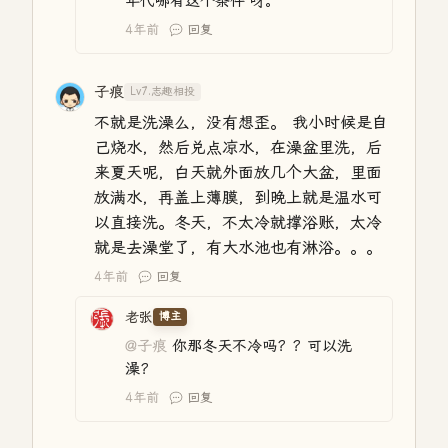
年代哪有这个条件 呀。
4年前
回复
子痕
Lv7.志趣相投
不就是洗澡么，没有想歪。 我小时候是自
己烧水，然后兑点凉水，在澡盆里洗，后
来夏天呢，白天就外面放几个大盆，里面
放满水，再盖上薄膜，到晚上就是温水可
以直接洗。冬天，不太冷就撑浴账，太冷
就是去澡堂了，有大水池也有淋浴。。。
4年前
回复
老张
博主
@子痕
你那冬天不冷吗？？可以洗
澡？
4年前
回复