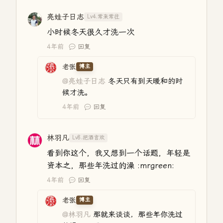
亮娃子日志
Lv4.常来常往
小时候冬天很久才洗一次
4年前
回复
老张
博主
@亮娃子日志
冬天只有到天暖和的时
候才洗。
4年前
回复
林羽凡
Lv8.把酒言欢
看到你这个，我又想到一个话题，年轻是
资本之，那些年洗过的澡 :mrgreen:
4年前
回复
老张
博主
@林羽凡
那就来谈谈，那些年你洗过