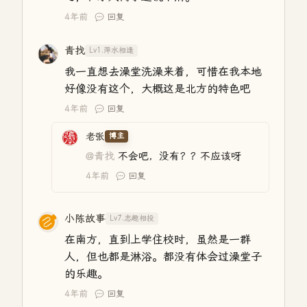
4年前
回复
青找
Lv1.萍水相逢
我一直想去澡堂洗澡来着，可惜在我本地
好像没有这个，大概这是北方的特色吧
4年前
回复
老张
博主
@青找
不会吧，没有？？不应该呀
4年前
回复
小陈故事
Lv7.志趣相投
在南方，直到上学住校时，虽然是一群
人，但也都是淋浴。都没有体会过澡堂子
的乐趣。
4年前
回复