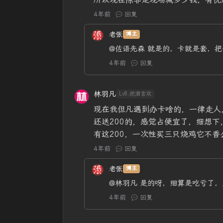
4年前
回复
老张
博主
@佐语先森
就是的，卡就是套，把
4年前
回复
林羽凡
Lv8.把酒言欢
现在我但凡遇到办卡啥的，一律走人
还送200的，感觉占便宜了，细想下
有这200，一次性买三只烧鸡它不香
4年前
回复
老张
博主
@林羽凡
是的呀，细算是吃亏了，
4年前
回复