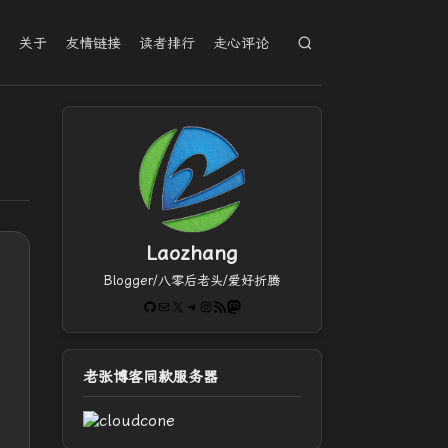
档
关于
友情链接
读者排行
走心评论
Laozhang
Blogger/八零后老头/爱好折腾
GitHub
电子邮件
X
Telegram
Instagram
RSS Feed
Mastodon
老张博客同款服务器