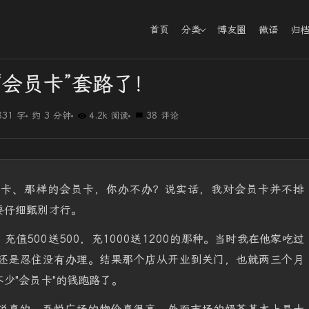
首页
分类
博友圈
微语
归
“会员卡”套路了！
831 字
约 3 分钟
4.2k 阅读
38 评论
员卡、那样的会员卡，你办不办？说实话，我对会员卡并不排
要仔细甄别才行。
值500送500，充1000送1200的那种。当时我在他家吃过
还是忍住没有办理。结果那个店从开业到关门，也就两三个月
少"会员卡"的钱跑路了。