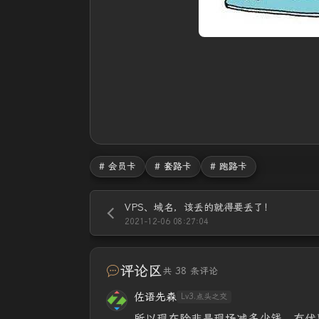
# 会员卡
# 套路卡
# 跑路卡
VPS、域名，该丢的就得要丢了！
2021-12-06 08:27:04
评论区
共 38 条评论
佐语先森
Lv3.点头之交
所以现在除非是现场减多少钱，有优