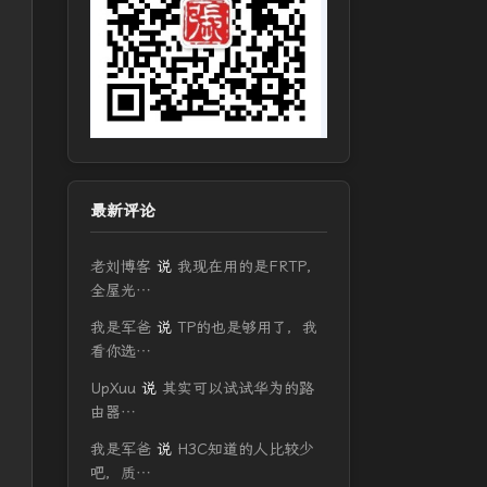
最新评论
老刘博客
说
我现在用的是FRTP，
全屋光…
我是军爸
说
TP的也是够用了，我
看你选…
UpXuu
说
其实可以试试华为的路
由器…
我是军爸
说
H3C知道的人比较少
吧，质…