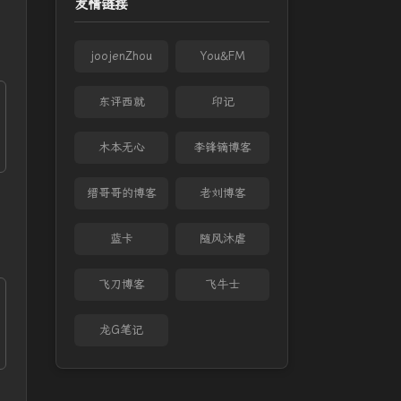
友情链接
joojenZhou
You&FM
东评西就
印记
木本无心
李锋镝博客
缙哥哥的博客
老刘博客
蓝卡
随风沐虐
飞刀博客
飞牛士
龙G笔记