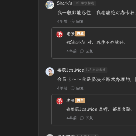
Shark's
Lv1.萍水相逢
我一般都能忍住，我老婆绝对办卡狂
4年前
回复
老张
博主
@Shark's
对，忍住不办就好。
4年前
回复
姜辰Jcs.Moe
Lv2.初识寒暄
会员卡～～我是坚决不愿意办理的，
4年前
回复
老张
博主
@姜辰Jcs.Moe
是呀，都是套路。
4年前
回复