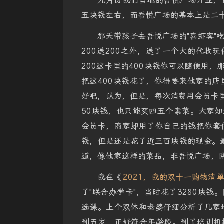
九月份我们当地的吾悦广场开业，
五块钱左右，而吾悦广场的基本上是二
那天带孩子去吾悦广场的"喜虾客"
200送200之外，送了一个大的代收
200这卡里的400块钱你可以随便用，
把这400块钱花了，你得要来他家的店
好吧，认为，但是，每次消费用会员卡里
50块钱，也只能买四五个素菜。大家
会员卡，商家却用了你自己的钱把你套
钱，但是还是花了近三百块钱的现金。最
道，像他家这样的菜品，非吾悦广场，两
我在《
2021，我的双十一购物清
了"联合办学卡"，当时花了3280块
选课。上个双休和老婆仔细分析了几家培
到五岁，正好符合年龄段。到了培训机