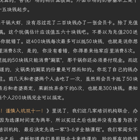
说真的，吾悦广场的物价真很高。外面市场的奶茶基本上是十
十五块钱起步。
吃干锅大虾，没有忍过花了二百块钱办了一张会员卡。除了充值
玩偶。这个玩偶估计应该值五六十块钱吧。不要以为充值200送
那你就错了。这400块钱每次最多可以抵50块钱，也就是说你想
里消费8次，是的，你没有看错，你得要来他家店里消费8次。
抵的50块钱只能消费"涮菜"，那干锅你还必须要付现金。而这
知道的，火锅类的涮菜的份量是可想而知的。你花了自己的钱办
住。前几天和老婆两个人去吃了一次，虽然用会员卡抵了50块
后和老婆商定，果断放弃余下的6次，也就是300块钱。要知
个人200块钱完全可以搞定。
单！谨慎入坑双十一！
》里说了，我们这几家培训机构联合，办
钱。因为选课时间定为两年，所以买过之后也就并没有急着为孩子
训机构，最后决定先选一家"3-6岁全脑课程"。我们家闺女不
构之后，老板知道我们是用联合卡来选课的，脸的原有的热情