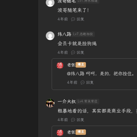
波哥随笔
Lv1.萍水相逢
波哥随笔来了！
4年前
回复
纬八路
Lv7.志趣相投
会员卡就是拴狗绳
4年前
回复
老张
博主
@纬八路
呵呵，是的，把你拴住。
4年前
回复
一介大叔
Lv4.常来常往
粗暴地看的话，其实都是商业手段，
4年前
回复
老张
博主