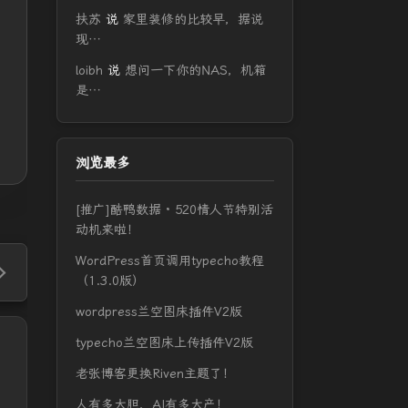
扶苏
说
家里装修的比较早，据说
现…
loibh
说
想问一下你的NAS，机箱
是…
浏览最多
[推广]酷鸭数据 · 520情人节特别活
动机来啦！
WordPress首页调用typecho教程
（1.3.0版）
wordpress兰空图床插件V2版
typecho兰空图床上传插件V2版
老张博客更换Riven主题了！
人有多大胆，AI有多大产！