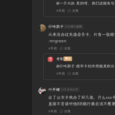
@一介大叔
是的呀，我们这就有句
4年前
回复
行吟游子
Lv6.推心置腹
从来没办过充值会员卡，只有一张超
:mrgreen:
4年前
回复
老张
博主
@行吟游子
超市卡的作用就是积分
4年前
回复
叶开楗
Lv3.点头之交
出了公交卡我办了好几张，什么xxx卡
直接不言语听他BB就行最后说不需
4年前
回复