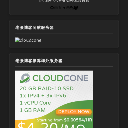
Blogger/八零后老头/爱好折腾
GitHub
电子邮件
X
Telegram
Instagram
RSS Feed
Mastodon
老张博客同款服务器
老张博客推荐海外服务器