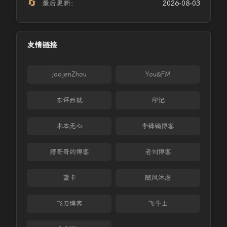
🔄
最后更新：
2026-08-03
友情链接
joojenZhou
You&FM
东评西就
印记
木本无心
李锋镝博客
缙哥哥的博客
老刘博客
蓝卡
随风沐虐
飞刀博客
飞牛士