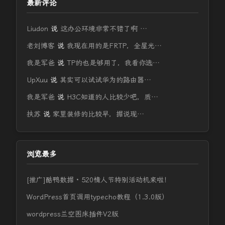
最新评论
Liudon
说
这办公环境非常不错了啊 …
老刘博客
说
我现在用的是FRTP，全屋光…
我是军爸
说
TP的也是够用了，我看你选…
UpXuu
说
其实可以试试华为的路由器…
我是军爸
说
H3C知道的人比较少吧，质…
扶苏
说
家里装修的比较早，据说现…
浏览最多
[推广]酷鸭数据 · 520情人节特别活动机来啦！
WordPress首页调用typecho教程（1.3.0版）
wordpress兰空图床插件V2版