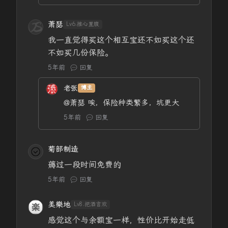
萧瑟
Lv6.推心置腹
我一直觉得买这个相互宝还不如买这个还
不如买几份保险。
5年前
回复
老张
博主
@萧瑟
唉，保险种类繁多，坑更大
5年前
回复
菊部制造
薅过一段时间免费的
5年前
回复
美樂地
Lv8.把酒言欢
感觉这个与余额宝一样，性价比开始走低