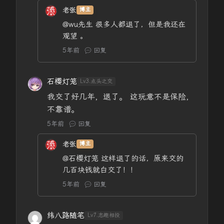
老张
博主
@wu先生
很多人都退了，但是我还在
观望 。
5年前
回复
石樱灯笼
Lv3.点头之交
我交了好几年，退了。 这玩意不是保险，
不靠谱。
5年前
回复
老张
博主
@石樱灯笼
这样退了的话，原来交的
几百块钱就白交了！！
5年前
回复
纬八路随笔
Lv7.志趣相投