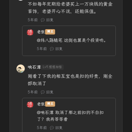
不如每年定期给老婆买上一万块钱的黄金
首饰，老婆开心不说，还能保值。
5年前
回复
老张
博主
@纬八路随笔
这倒也算是个投资哟。
5年前
回复
响石潭
Lv9.惺惺相惜
刚看了下我的相互宝也是扣的好贵，刚全
部取消了
5年前
回复
老张
博主
@响石潭
取消了那之前扣的不白扣
了？我再等等看
5年前
回复