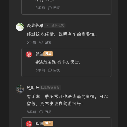
6年前
回复
淡然若雅
Lv3.点头之交
经过这次疫情，说明有车的重要性。
6年前
回复
张波
博主
@淡然若雅
有车方便些。
6年前
回复
逆时针
Lv5.熟稔有加
有了车，若不常开也是头痛的事情。可以
留着，周末出去自驾游可好~
6年前
回复
张波
博主