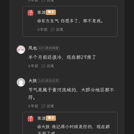
6年前
回复
张波
博主
@东方生气
你想多了，那不是我。
6年前
回复
风也
Lv1.萍水相逢
半个月前还很冷，现在都29度了
6年前
回复
大致
Lv3.点头之交
节气是属于黄河流域的，大部分地区都不
符。
6年前
回复
张波
博主
@大致
我记得小时候是符的，现在都
不符了吧，