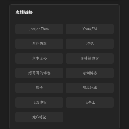
友情链接
joojenZhou
You&FM
东评西就
印记
木本无心
李锋镝博客
缙哥哥的博客
老刘博客
蓝卡
随风沐虐
飞刀博客
飞牛士
龙G笔记