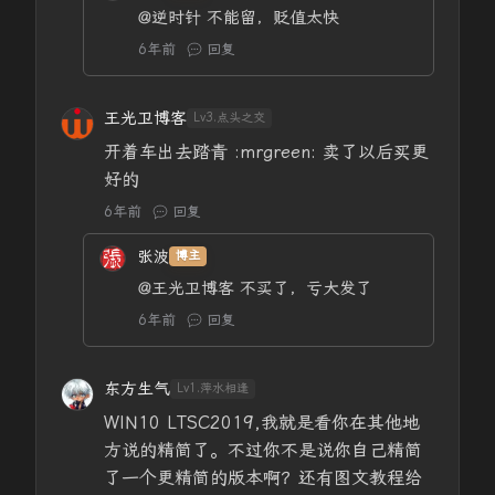
@逆时针
不能留，贬值太快
6年前
回复
王光卫博客
Lv3.点头之交
开着车出去踏青 :mrgreen: 卖了以后买更
好的
6年前
回复
张波
博主
@王光卫博客
不买了，亏大发了
6年前
回复
东方生气
Lv1.萍水相逢
WIN10 LTSC2019,我就是看你在其他地
方说的精简了。不过你不是说你自己精简
了一个更精简的版本啊？还有图文教程给