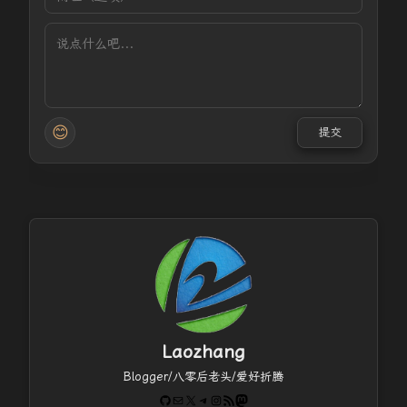
😊
提交
Laozhang
Blogger/八零后老头/爱好折腾
GitHub
电子邮件
X
Telegram
Instagram
RSS Feed
Mastodon