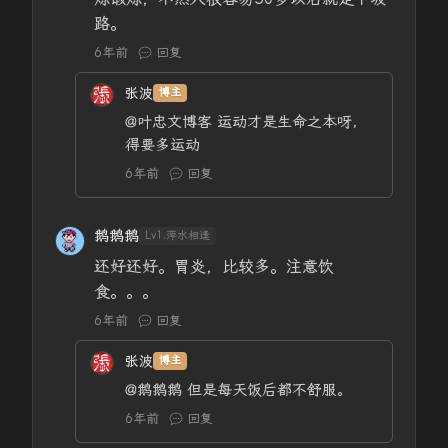
路。
6年前
回复
张波
博主
@叶忠文博客
运动才是生命之本呀，
得要多运动
6年前
回复
鹅鹅鹅
Lv1.萍水相逢
还好还好。胃炎，比较多。注意饮
食。。。
6年前
回复
张波
博主
@鹅鹅鹅
但是每天饭后都不舒服。
6年前
回复