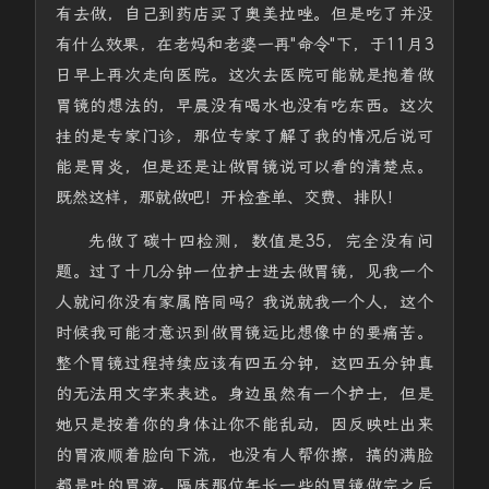
有去做，自己到药店买了奥美拉唑。但是吃了并没
有什么效果，在老妈和老婆一再"命令"下，于11月3
日早上再次走向医院。这次去医院可能就是抱着做
胃镜的想法的，早晨没有喝水也没有吃东西。这次
挂的是专家门诊，那位专家了解了我的情况后说可
能是胃炎，但是还是让做胃镜说可以看的清楚点。
既然这样，那就做吧！开检查单、交费、排队！
先做了碳十四检测，数值是35，完全没有问
题。过了十几分钟一位护士进去做胃镜，见我一个
人就问你没有家属陪同吗？我说就我一个人，这个
时候我可能才意识到做胃镜远比想像中的要痛苦。
整个胃镜过程持续应该有四五分钟，这四五分钟真
的无法用文字来表述。身边虽然有一个护士，但是
她只是按着你的身体让你不能乱动，因反映吐出来
的胃液顺着脸向下流，也没有人帮你擦，搞的满脸
都是吐的胃液。隔床那位年长一些的胃镜做完之后