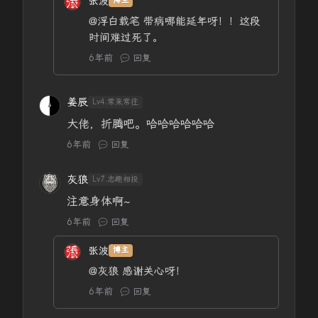
张波
博主
@浮白载笔
带病哪能延年呀！！这段
时间难过死了。
6年前
回复
姜辰
Lv4.常来常往
大佬，折腾吧。哈哈哈哈哈哈
6年前
回复
灰狼
Lv7.志趣相投
注意身体啊~
6年前
回复
张波
博主
@灰狼
感谢关心呀！
6年前
回复