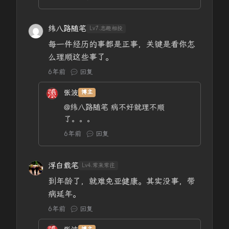
纬八路随笔
Lv7.志趣相投
每一件经历的事都是正事，关键是看你怎
么理顺这些事了。
6年前
回复
张波
博主
@纬八路随笔
病不好就理不顺
了。。。
6年前
回复
浮白载笔
Lv4.常来常往
到年龄了，就难免亚健康。其实没事，带
病延年。
6年前
回复