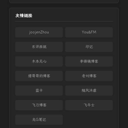
友情链接
joojenZhou
You&FM
东评西就
印记
木本无心
李锋镝博客
缙哥哥的博客
老刘博客
蓝卡
随风沐虐
飞刀博客
飞牛士
龙G笔记