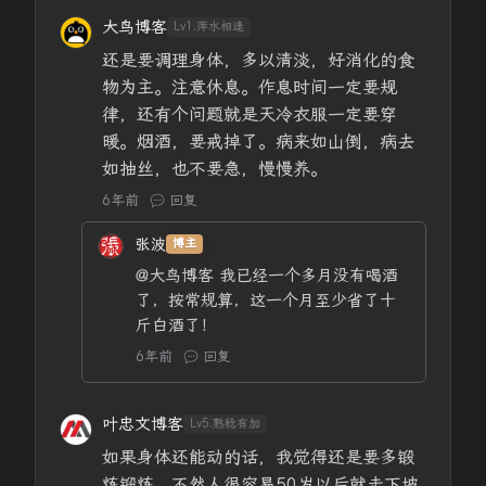
大鸟博客
Lv1.萍水相逢
还是要调理身体，多以清淡，好消化的食
物为主。注意休息。作息时间一定要规
律，还有个问题就是天冷衣服一定要穿
暖。烟酒，要戒掉了。病来如山倒，病去
如抽丝，也不要急，慢慢养。
6年前
回复
张波
博主
@大鸟博客
我已经一个多月没有喝酒
了，按常规算，这一个月至少省了十
斤白酒了！
6年前
回复
叶忠文博客
Lv5.熟稔有加
如果身体还能动的话，我觉得还是要多锻
炼锻炼，不然人很容易50岁以后就走下坡