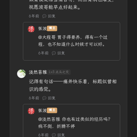
祝愿波哥能早点好起来。
6年前
回复
张波
博主
@大程哥
胃子得要养，得有一个过
程，也不知道什么时候才可以好。
6年前
回复
淡然若雅
Lv3.点头之交
记得有句话——痛并快乐着，标题似曾相
识的感觉。
6年前
回复
张波
博主
@淡然若雅
你也有过类似的经历吗？
病不倒，折腾不停
6年前
回复