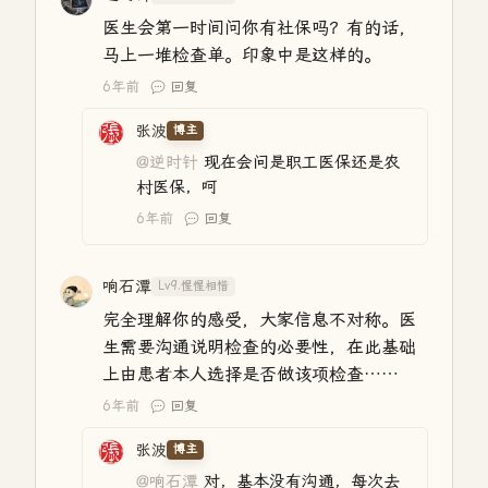
医生会第一时间问你有社保吗？有的话，
马上一堆检查单。印象中是这样的。
6年前
回复
张波
博主
@逆时针
现在会问是职工医保还是农
村医保，呵
6年前
回复
响石潭
Lv9.惺惺相惜
完全理解你的感受，大家信息不对称。医
生需要沟通说明检查的必要性，在此基础
上由患者本人选择是否做该项检查……
6年前
回复
张波
博主
@响石潭
对，基本没有沟通，每次去