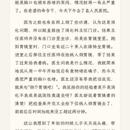
就是胸口也被东西堵的发闷，情况较周一有点严重
了。在老婆的命令下，今天下午去了县人民医院。
因为之前也有在网上做了些功课，认为这是消
化问题，所以就直接挂了消化科主任门诊。结果主
任医师并没有在门诊里坐诊，而是在胃镜室里。跑
到胃镜室时，门口坐有近二十来人在排除坐胃镜。
进室之后那位主任医师在给病人做胃镜，等了结束
了过来给我看病。医生问我是什么情况，我就简单
地说从周一中午开始饭后有食物堵在嗓子，而今天
感觉严重的胸口也堵。医生还没有等我把话说完，
就来句"做个胃镜吧！"。我说按你的经验看是不是消
化不良或是返流性食道炎呀？医生却说看胃镜看的
清楚！把检查单开完又去给下位病人做胃镜去了，
前前后后时间加起来没工超过两分钟。
这让我想到了年初的时候儿子天天说头痛，带