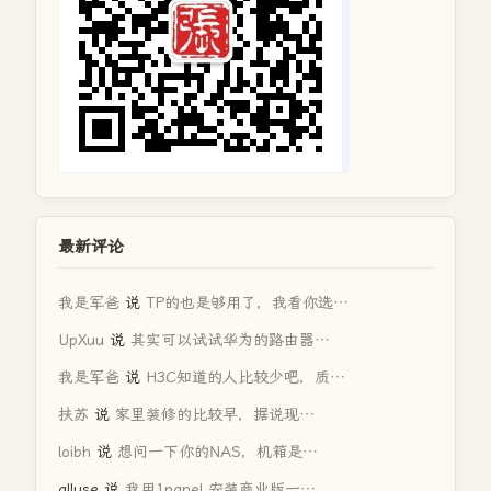
最新评论
我是军爸
说
TP的也是够用了，我看你选…
UpXuu
说
其实可以试试华为的路由器…
我是军爸
说
H3C知道的人比较少吧，质…
扶苏
说
家里装修的比较早，据说现…
loibh
说
想问一下你的NAS，机箱是…
alluse
说
我用1panel 安装商业版一…