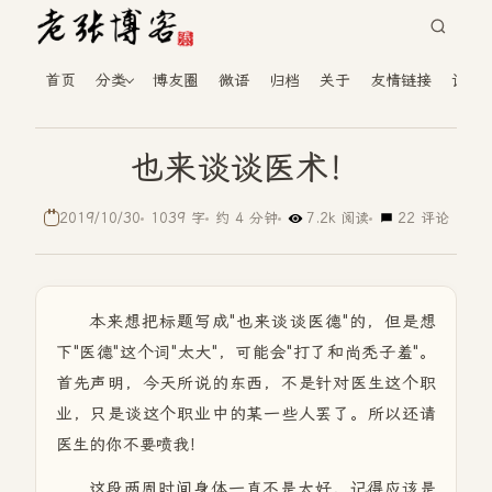
首页
分类
博友圈
微语
归档
关于
友情链接
读者
也来谈谈医术！
2019/10/30
1039 字
约 4 分钟
7.2k 阅读
22 评论
本来想把标题写成"也来谈谈医德"的，但是想
下"医德"这个词"太大"，可能会"打了和尚秃子羞"。
首先声明，今天所说的东西，不是针对医生这个职
业，只是谈这个职业中的某一些人罢了。所以还请
医生的你不要喷我！
这段两周时间身体一直不是太好，记得应该是