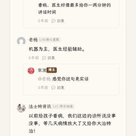
看病，医生好像最多给你一两分钟的
讲话时间
6年前
回复
老杨
Lv6.推心置腹
机器为主，医生经验辅助。
6年前
回复
张波
博主
@老杨
感觉你这句是实话
6年前
回复
法士特资讯
Lv1.萍水相逢
以前给孩子看病，我们这边的诊所说没事
没事，等几天病情放大了又给你大治特
治！