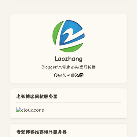
Laozhang
Blogger/八零后老头/爱好折腾
GitHub
电子邮件
X
Telegram
Instagram
RSS Feed
Mastodon
老张博客同款服务器
老张博客推荐海外服务器