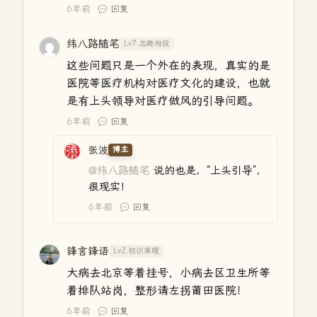
6年前
回复
纬八路随笔
Lv7.志趣相投
这些问题只是一个外在的表现，真实的是
医院等医疗机构对医疗文化的建设，也就
是有上头领导对医疗做风的引导问题。
6年前
回复
张波
博主
@纬八路随笔
说的也是，“上头引导”，
很现实！
6年前
回复
锋言锋语
Lv2.初识寒暄
大病去北京等着挂号，小病去区卫生所等
着排队站岗，整形请左拐莆田医院！
6年前
回复