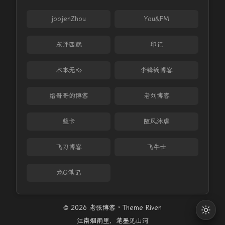
joojenZhou
You&FM
东评西就
印记
木本无心
李锋镝博客
缙哥哥的博客
老刘博客
蓝卡
随风沐虐
飞刀博客
飞牛士
龙G笔记
© 2026 老张博客 · Theme
Riven
江南烟雨里，笔墨见山河