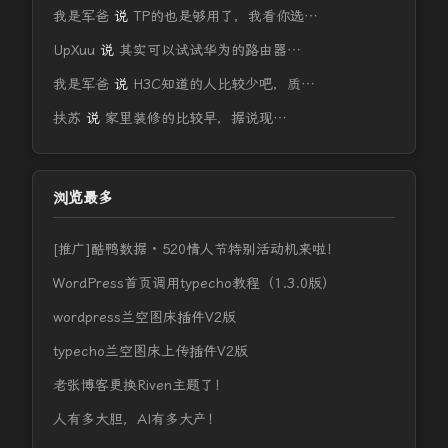
我是军爸
说
TP的也是够用了，我看你选…
UpXuu
说
其实可以试试华为的路由器…
我是军爸
说
H3C知道的人比较少吧，质…
扶苏
说
家里装修的比较早，据说现…
浏览最多
[推广]酷鸭数据 · 520情人节特别活动机来啦！
WordPress首页调用typecho教程（1.3.0版）
wordpress兰空图床插件V2版
typecho兰空图床上传插件V2版
老张博客更换Riven主题了！
人有多大胆，AI有多大产！