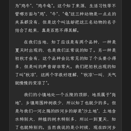
为"鸡牛"、"鸡牛龟"。这个知了来源、生活习性等不
管哪方面与"鸡"、"牛"、"龟"这三种动物是一点点的
关系都没有，但是这个叫法却把这三名动物的名子
结合了起来，真是百思不得其解。
在我们当地，知了应该是有两个品种，一种是
夏天时出现的，也是我们正常说的知了。另一种是
初秋才会有，这个品种会比常见的知了个头要小得
多，但是叫的声音却非常大。我们把初秋出现的知
了叫"秋凉"，这两个字很好理解，"‘秋凉’一叫，天气
就慢慢的变凉了"。
我们的小镇地处一个丘陵的顶部，地质属于"岗
地"，乡镇周围种树很少，所以知了也就少的多。但
是与我们一河之隔的四河乡的却是"沙土地"，土地含
水特别大，种植的树木特别多，所以一到夏天，知
了也就特别的。当然我说的是小时候，现在四河乡