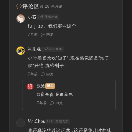
评论区
共 28 条评论
小石
Lv1.萍水相逢
fu ji za，我们那叫这个
7年前
回复
崔先森
Lv2.初识寒暄
小时候喜欢吃"知了",现在感觉还是"知了
候"好吃.流哈喇子~
7年前
回复
张波
博主
@崔先森
是很美味
7年前
回复
Mr.Chou
Lv10.莫逆之交
我还真没吃过这玩意..这还是你儿时的味