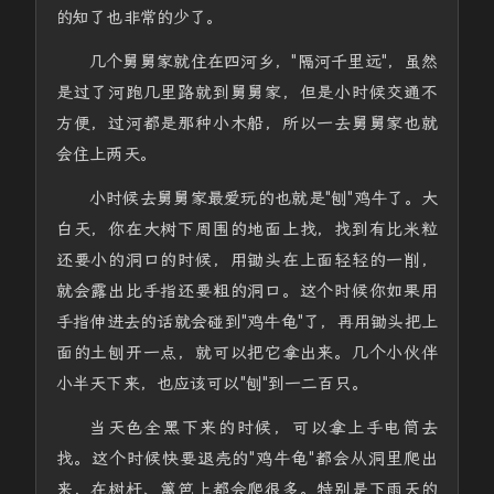
的知了也非常的少了。
几个舅舅家就住在四河乡，"隔河千里远"，虽然
是过了河跑几里路就到舅舅家，但是小时候交通不
方便，过河都是那种小木船，所以一去舅舅家也就
会住上两天。
小时候去舅舅家最爱玩的也就是"刨"鸡牛了。大
白天，你在大树下周围的地面上找，找到有比米粒
还要小的洞口的时候，用锄头在上面轻轻的一削，
就会露出比手指还要粗的洞口。这个时候你如果用
手指伸进去的话就会碰到"鸡牛龟"了，再用锄头把上
面的土刨开一点，就可以把它拿出来。几个小伙伴
小半天下来，也应该可以"刨"到一二百只。
当天色全黑下来的时候，可以拿上手电筒去
找。这个时候快要退壳的"鸡牛龟"都会从洞里爬出
来，在树杆、篱笆上都会爬很多。特别是下雨天的