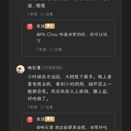
道..嘿嘿
7年前
回复
张波
博主
@Mr.Chou
味道非常的好，你可以试
下
7年前
回复
响石潭
Lv9.惺惺相惜
小时候在水池边，大树底下最多。晚上拿
着电筒去抓，看到小的洞洞，抛开泥土一
般都会有。然后放在火上面烧，撒上盐，
好吃极了。
7年前
回复
张波
博主
@响石潭
我这面都是油煎，非常好吃