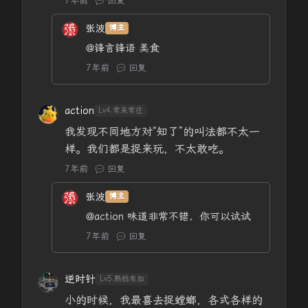
7年前
回复
张波
博主
@锋言锋语
美食
7年前
回复
action
Lv4.常来常往
我发现不同地方对“知了”的叫法都不太一
样。我们都是捉来玩，不太敢吃。
7年前
回复
张波
博主
@action
味道非常不错，你可以试试
7年前
回复
逆时针
Lv5.熟稔有加
小的时候，我最喜去捉螳螂，各式各样的