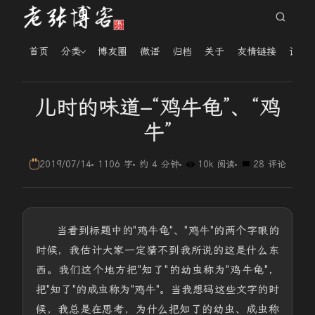
首页
分类
博友圈
微语
归档
关于
友情链接
读者
儿时的味道–“鸡牛龟”、“鸡
牛”
2019/07/14
1106 字
约 4 分钟
10k 阅读
28 评论
当看到标题中的"鸡牛龟"、"鸡牛"的两个字眼的
时候，我估计大家一定猜不到我所说的这是什么东
西。我们这个地方把"知了"的幼虫称为"鸡牛龟"，
把"知了"的成虫称为"鸡牛"。当我想码这些文字的时
候，我总是在思考，为什么把知了的幼虫、成虫称