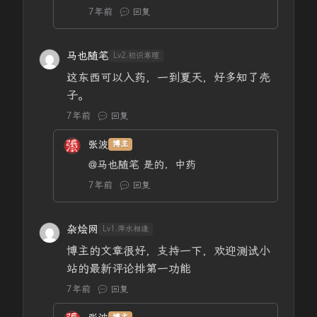
7年前
回复
马也随笔
Lv2.初识寒暄
这东西可以入药，一到夏天，好多知了壳
子。
7年前
回复
张波
博主
@马也随笔
是的，中药
7年前
回复
杂烩网
Lv1.萍水相逢
博主的文章很好，支持一下，欢迎测试小
站的最新评论排第一功能
7年前
回复