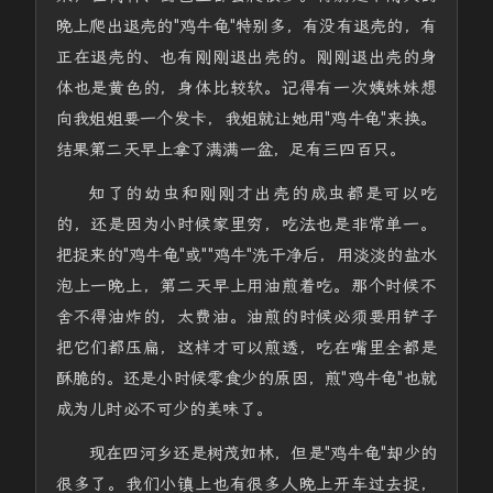
晚上爬出退壳的"鸡牛龟"特别多，有没有退壳的，有
正在退壳的、也有刚刚退出壳的。刚刚退出壳的身
体也是黄色的，身体比较软。记得有一次姨妹妹想
向我姐姐要一个发卡，我姐就让她用"鸡牛龟"来换。
结果第二天早上拿了满满一盆，足有三四百只。
知了的幼虫和刚刚才出壳的成虫都是可以吃
的，还是因为小时候家里穷，吃法也是非常单一。
把捉来的"鸡牛龟"或""鸡牛"洗干净后，用淡淡的盐水
泡上一晚上，第二天早上用油煎着吃。那个时候不
舍不得油炸的，太费油。油煎的时候必须要用铲子
把它们都压扁，这样才可以煎透，吃在嘴里全都是
酥脆的。还是小时候零食少的原因，煎"鸡牛龟"也就
成为儿时必不可少的美味了。
现在四河乡还是树茂如林，但是"鸡牛龟"却少的
很多了。我们小镇上也有很多人晚上开车过去捉，