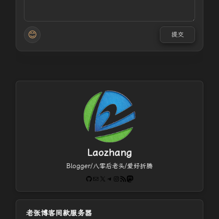
😊
提交
Laozhang
Blogger/八零后老头/爱好折腾
GitHub
电子邮件
X
Telegram
Instagram
RSS Feed
Mastodon
老张博客同款服务器