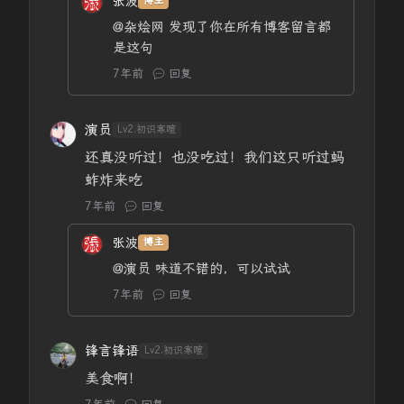
张波
博主
@杂烩网
发现了你在所有博客留言都
是这句
7年前
回复
演员
Lv2.初识寒暄
还真没听过！也没吃过！我们这只听过蚂
蚱炸来吃
7年前
回复
张波
博主
@演员
味道不错的，可以试试
7年前
回复
锋言锋语
Lv2.初识寒暄
美食啊！