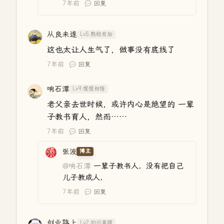
7年前
回复
从良未遂
Lv5.熟稔有加
这也太让人生气了，做事没有底线了
7年前
回复
响石潭
Lv9.惺惺相惜
老父亲去世时候，或许内心是绝望的 一辈
子教书育人，然而……
7年前
回复
张波
博主
@响石潭
一辈子教书人，没有把自己
儿子教成人，
7年前
回复
创业路上
Lv2.初识寒暄