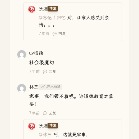
张波
博主
@忘记了回忆
对，让家人感受到亲
情。。。
7年前
回复
uv喷绘
社会很魔幻
7年前
回复
林三
Lv1.萍水相逢
家事，我们管不着呢。论道德教育之重
要！
7年前
回复
张波
博主
@林三
呵，这就是家事，