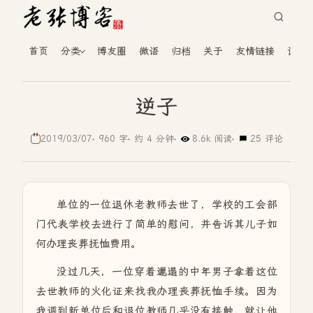
首页
分类
博友圈
微语
归档
关于
友情链接
读者
逆子
2019/03/07
960 字
约 4 分钟
8.6k 阅读
25 评论
单位的一位退休老教师去世了，学校的工会部
门代表学校去进行了简单的慰问，并告诉其儿子如
何办理丧葬抚恤费用。
没过几天，一位穿着邋遢的中年男子拿着这位
去世教师的火化证来找我办理丧葬抚恤手续。因为
我调到新单位后和退位教师几乎没有接触，就让他