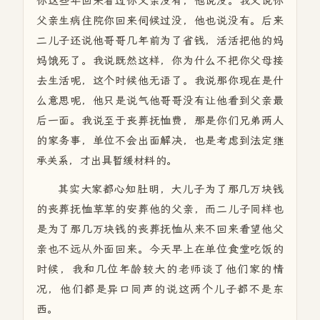
你这些年回来看过你父亲没有，他说没。我又说你
父亲生病住院你回来伺候过没，他也说没有。后来
二儿子还说他哥哥几年前为了省钱，活活把他的妈
妈饿死了。我说既然这样，你为什么不把你父母接
去生活呢，这个时候他无语了。我说那你现在是什
么意思呢，他只是说气他哥哥没有让他看到父亲最
后一面。我说至于丧葬抚恤费，那是你们兄弟两人
的家务事，单位不会出面解决，也是考虑到法定继
承关系，才出具暂缓材料的。
其实大家都心知肚明，大儿子为了那几万块钱
的丧葬抚恤草草的安葬他的父亲，而二儿子同样也
是为了那几万块钱的丧葬抚恤从来不回来看望他父
亲也不远从外面回来。今天早上在单位食堂吃饭的
时候，我和几位年龄较大的老师谈了他们家的情
况，他们都是异口同声的说这两个儿子都不是东
西。