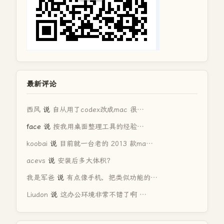
最新评论
西风
说
自从用了codex改成mac 很…
face
说
按我用桌面整理工具的经验…
koobai
说
目前就一台老的 2013 款ma…
acevs
说
安装后多大体积？
我是军爸
说
有点像手机，把类似功能的…
Liudon
说
这办公环境非常不错了啊 …