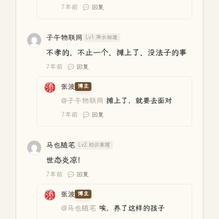
7年前
回复
子午物联网
Lv1.萍水相逢
不孝的，不止一个，摊上了，没法子的事
7年前
回复
张波
博主
@子午物联网
摊上了，就要去面对
7年前
回复
马也随笔
Lv2.初识寒暄
世态炎凉！
7年前
回复
张波
博主
@马也随笔
唉，养了这样的孩子