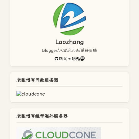
Laozhang
Blogger/八零后老头/爱好折腾
GitHub
电子邮件
X
Telegram
Instagram
RSS Feed
Mastodon
老张博客同款服务器
老张博客推荐海外服务器