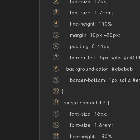
font-size
:
17px
;
font-size
: 1.7rem;
line-height
: 190%;
margin
:
10px
–
20px
;
padding
: 0
44px
;
border-left
:
5px
solid
#e400
background-color
:
#ebebeb
;
border-bottom
:
1px
solid
#e
}
.single-
content
h3 {
font-size
:
16px
;
font-size
: 1.6rem;
line-height
: 190%;