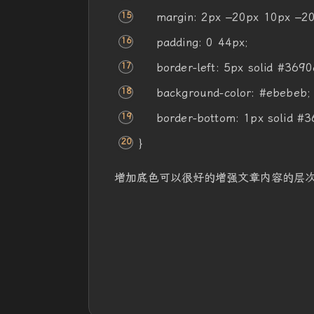
margin
:
2px
–
20px
10px
–
2
padding
: 0
44px
;
border-left
:
5px
solid
#3690
background-color
:
#ebebeb
;
border-bottom
:
1px
solid
#3
}
增加底色可以很好的增强文章内容的层