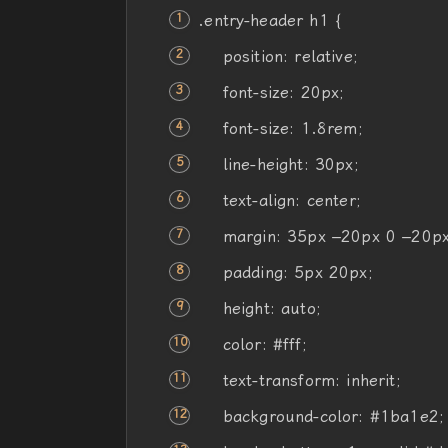
.entry-header h1 {
position
:
relative
;
font-size
:
20px
;
font-size
: 1.8rem;
line-height
:
30px
;
text-align
:
center
;
margin
:
35px
–
20px
0 –
20p
padding
:
5px
20px
;
height
:
auto
;
color
:
#fff
;
text-transform
: inherit;
background-color
:
#1ba1e2
;