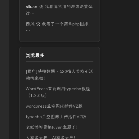
alluse
说
我看博主用的应该是尝试
过…
西风
说
我写了一个简单php图床，
…
浏览最多
[推广]酷鸭数据 · 520情人节特别活
动机来啦！
WordPress首页调用typecho教程
（1.3.0版）
wordpress兰空图床插件V2版
typecho兰空图床上传插件V2版
老张博客更换Riven主题了！
人有多大胆，AI有多大产！