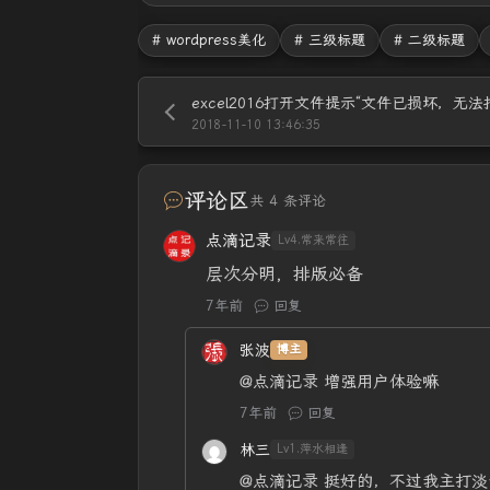
# wordpress美化
# 三级标题
# 二级标题
2018-11-10 13:46:35
评论区
共 4 条评论
点滴记录
Lv4.常来常往
层次分明，排版必备
7年前
回复
张波
博主
@点滴记录
增强用户体验嘛
7年前
回复
林三
Lv1.萍水相逢
@点滴记录
挺好的，不过我主打淡