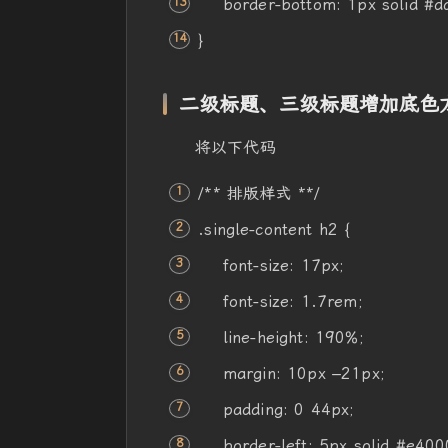
border-bottom
:
1px
solid
#d
}
二级标题、三级标题增加底色
将以下代码
/** 排版样式 **/
.single-
content
h2 {
font-size
:
17px
;
font-size
: 1.7rem;
line-height
: 190%;
margin
:
10px
–
21px
;
padding
: 0
44px
;
border-left
:
5px
solid
#e400