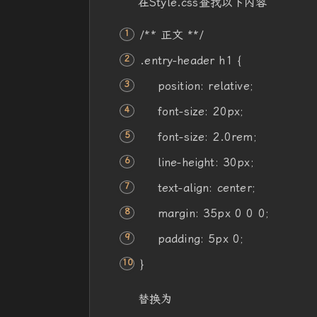
在Style.css查找以下内容
/** 正文 **/
.entry-header h1 {
position
:
relative
;
font-size
:
20px
;
font-size
: 2.0rem;
line-height
:
30px
;
text-align
:
center
;
margin
:
35px
0 0 0;
padding
:
5px
0;
}
替换为