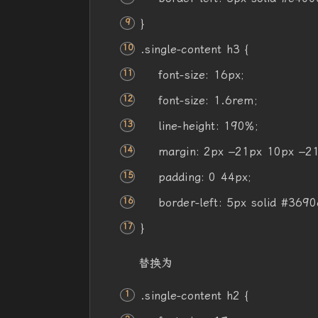
}
.single-
content
h3 {
font-size
:
16px
;
font-size
: 1.6rem;
line-height
: 190%;
margin
:
2px
–
21px
10px
–
2
padding
: 0
44px
;
border-left
:
5px
solid
#3690
}
替换为
.single-
content
h2 {