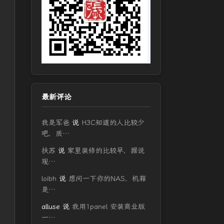
最新评论
我是军爸
说
H3C知道的人比较少
吧，质…
扶苏
说
家里装修的比较早，据说
现…
loibh
说
想问一下你的NAS，机箱
是…
alluse
说
我用1panel 安装商业版
一…