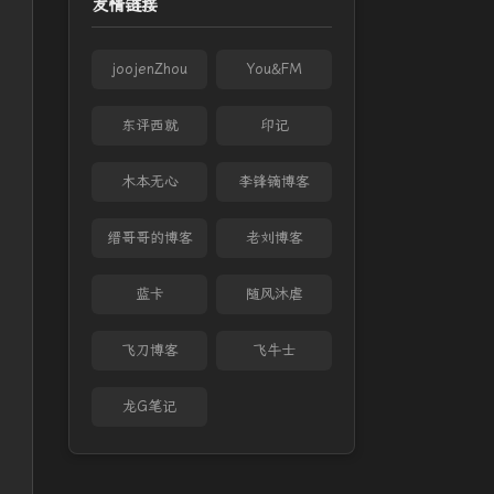
友情链接
joojenZhou
You&FM
东评西就
印记
木本无心
李锋镝博客
缙哥哥的博客
老刘博客
蓝卡
随风沐虐
飞刀博客
飞牛士
龙G笔记