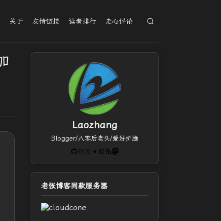
档
关于
友情链接
读者排行
走心评论
加
Laozhang
Blogger/八零后老头/爱好折腾
GitHub
电子邮件
X
Telegram
Instagram
RSS Feed
Mastodon
老张博客同款服务器