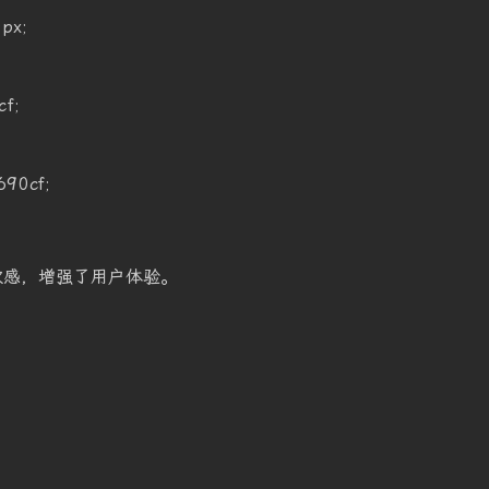
0px
;
cf
;
690cf
;
次感，增强了用户体验。