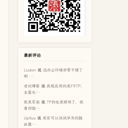
最新评论
Liudon
说
这办公环境非常不错了
啊 …
老刘博客
说
我现在用的是FRTP，
全屋光…
我是军爸
说
TP的也是够用了，我
看你选…
UpXuu
说
其实可以试试华为的路
由器…