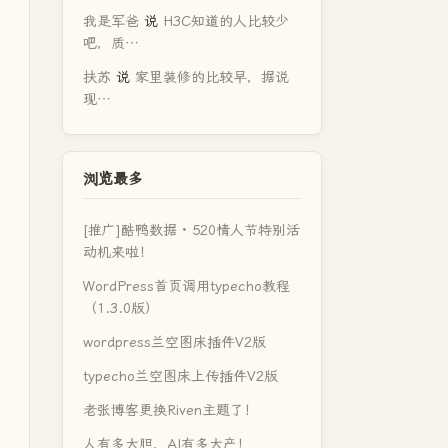
我是军爸
说
H3C知道的人比较少
吧，质…
扶苏
说
家里装修的比较早，据说
现…
浏览最多
[推广]酷鸭数据 · 520情人节特别活
动机来啦！
WordPress首页调用typecho教程
（1.3.0版）
wordpress兰空图床插件V2版
typecho兰空图床上传插件V2版
老张博客更换Riven主题了！
人有多大胆，AI有多大产！