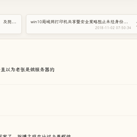
wordpress美化-缩略图添加边框、边框圆角、及阴影效果
win10局域网打印机共享暨安全策略阻止未经身份验证的来宾访问解除方法
2018-11-02 07:50:34
一直以为老张是做服务器的
很厉害了。祝博主现在比过去更辉煌。