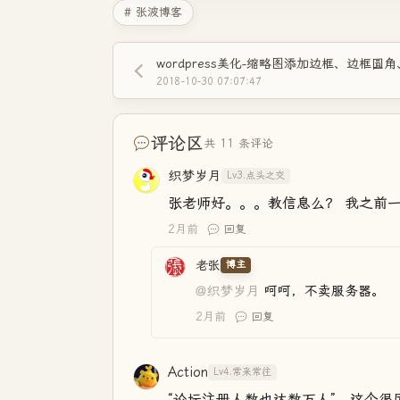
# 张波博客
2018-10-30 07:07:47
评论区
共 11 条评论
织梦岁月
Lv3.点头之交
张老师好。。。教信息么？ 我之前
2月前
回复
老张
博主
@织梦岁月
呵呵，不卖服务器。
2月前
回复
Action
Lv4.常来常往
“论坛注册人数也达数万人”，这个