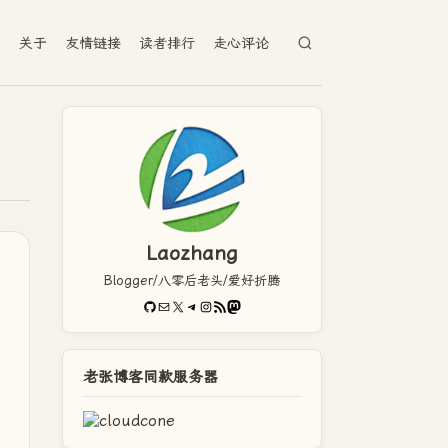
档
关于
友情链接
读者排行
走心评论
Laozhang
Blogger/八零后老头/爱好折腾
GitHub
电子邮件
X
Telegram
Instagram
RSS Feed
Mastodon
老张博客同款服务器