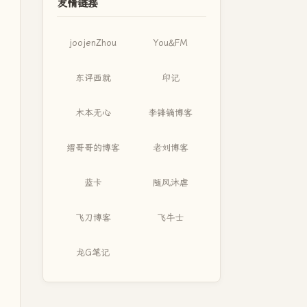
友情链接
joojenZhou
You&FM
东评西就
印记
木本无心
李锋镝博客
缙哥哥的博客
老刘博客
蓝卡
随风沐虐
飞刀博客
飞牛士
龙G笔记