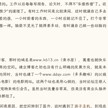
的。工作以后每每写报告、论文时，不得不"东借西借"了。这
恨少"的道理了。有时工作时间是比较清闲，这时就逼自己多去
差的很，一小时前看的东西，一小时后就记不住了。打个非常
器一样。脑袋不灵光了就得要多动，有时逼自己做一些动脑的
客，那时的域名是www.k613.cn（清水居），寓意也就快乐
商的空间。建立博客之初也没有什么明确的发展方向，就是本
时，当时也建了一个www.ddqv.com（多多趣味）的以娱
t（爱乐电影）的电影网站。这两个站也是用心做的，当时论坛注册人
心宠物来吸引会员。虽然当时流量非常高，但是没有商业头脑并
站都挂了。
空间商原因，把空间转到了国外，这时遇到了
游子主机
，到现在