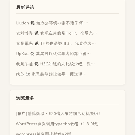
最新评论
Liudon
说
这办公环境非常不错了啊 …
老刘博客
说
我现在用的是FRTP，全屋光…
我是军爸
说
TP的也是够用了，我看你选…
UpXuu
说
其实可以试试华为的路由器…
我是军爸
说
H3C知道的人比较少吧，质…
扶苏
说
家里装修的比较早，据说现…
浏览最多
[推广]酷鸭数据 · 520情人节特别活动机来啦！
WordPress首页调用typecho教程（1.3.0版）
wordpress兰空图床插件V2版