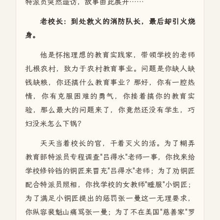
特派员突然造访，故事由此展开……
老校长：到处救火的消防队长，最后却引火烧
身。
他是怀抱理想的教育实践家，带领学校的老师
扎根农村，致力于农村教育事业。问题是你缺人缺
钱缺粮，你还搞什么教育事业？那好，你有一腔热
情，你有克服困难的勇气，你接着搞你的教育实
验，那么最大的问题来了，你竟然还没有学生，巧
妇没米怎么下锅？
天天当着校长的官，干着灭火的活。为了糊弄
教育部特派员专程调查"吕得水"老师一事，你找来给
学校修铃铛的铜匠来冒充"吕得水"老师；为了劝铜匠
配合特派员照相，你找学校的女教师"睡服"小铜匠；
为了满足小铜匠提出的惩罚张一曼这一无理要求，
你纵容裴魁山痛骂张一曼；为了不在美国"慈善家"罗