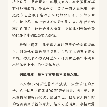
功上位了，穿着裴魁山的貂皮大衣，在教室里有模
有样地喝着茶，作威作福，装了一回大尾巴狼，俨
然把自己当成了留洋归来的知识分子。正如水中
月，镜中花，这一切只不过是幻影。当小铜匠再无
利用价值了，他开始被人唾弃，竟然比刚开始修铃
铛的那个小铜匠还被人鄙视。
看到小铜匠，真觉得人有时候要好好向保安学
习。因为他们每天都在探索人生哲学上的三个终极
命题，你是谁？你从哪里来？你到哪里去？小铜匠
不管你穿上啥，你还是你自己。
铜匠媳妇：当不了富婆也不要当泼妇。
本来和小铜匠过着平平淡淡，安贫乐道的生
活，这一切从小铜匠被"睡服"开始打破。有人说，男
人偷情时的智商仅次于爱因斯坦，但是女人捉奸时
的智商要高于福尔摩斯。结果可想而知，事情败露