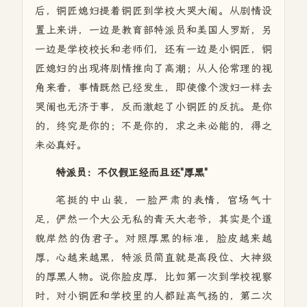
后，铜匠媳妇提着铜匠到学校大哭大闹。从剧情设
置上来讲，一边是教育部特派员和美国人罗斯，另
一边是学校校长和老师们，还有一边是小铜匠，铜
匠媳妇的出现将剧情推向了高潮；从人伦常理的视
角来看，事情既然已经发生，即使像个泼妇一样去
哭闹也无济于事，反而激起了小铜匠的反抗。是你
的，终究是你的；不是你的，求之未必能的，得之
未必真好。
特派员：不仅假正经而且还"厚黑"
笔挺的中山装，一脸严肃的表情，官场气十
足，俨然一个大公无私的青天大老爷，其实是个道
貌岸然的伪君子。对照厚黑的标准，脸皮越来越
厚，心越来越黑，特派员简直就是高段位、大神级
的厚黑人物。说你脸皮厚，比如第一次到学校视察
时，对小铜匠和学校里的人都趾高气扬的，第二次