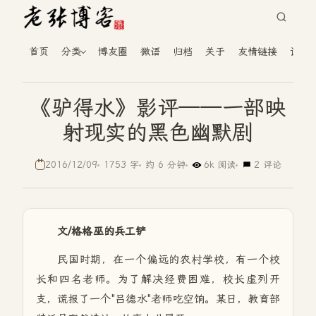
首页
分类
博友圈
微语
归档
关于
友情链接
读者
《驴得水》影评——一部映
射现实的黑色幽默剧
2016/12/09
1753 字
约 6 分钟
6k 阅读
2 评论
文/格格巫的兵工铲
民国时期，在一个偏远的农村学校，有一个校
长和四名老师。为了解决经费困难，校长虚列开
支，谎报了一个"吕德水"老师吃空饷。某日，教育部