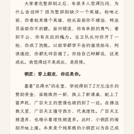
大家看完整部剧之后，有很多人觉得沉闷，为
什么会这样？因为整部剧缺少一个英雄。枪响之
前，你看起来像个英雄，校长面前你不媚俗，特派
员面前你不折腰。面对错误，你有承担的勇气；看
到不公，你有反抗的魄力。当卫队长对你开了一
枪，你成了狗熊。以前学都学不会的溜须拍马、阿
谀逢迎，你都无师自通了。你给自己辩解说，这是
成长。我觉得这不是成长，是投降。
铜匠：穿上貂皮，你还是你。
靠着"吕得水"的名堂，学校得到了2万元法币的
赞助资金，面貌焕然一新，换上了新课桌，配上了
留声机，广目天王的塑像也被扔到了一边。在佛法
教义里，广目天王镇守西方，代表理性。广目天王
被遗弃，也暗示着理性被遗弃。此时，小铜匠的闹
剧开始上演。本来是个纯草根的小铜匠以为自己成