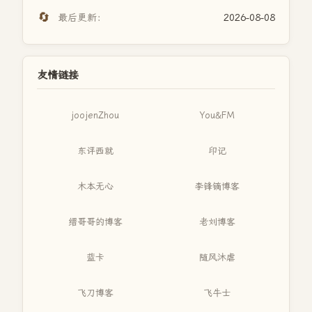
🔄
最后更新：
2026-08-08
友情链接
joojenZhou
You&FM
东评西就
印记
木本无心
李锋镝博客
缙哥哥的博客
老刘博客
蓝卡
随风沐虐
飞刀博客
飞牛士