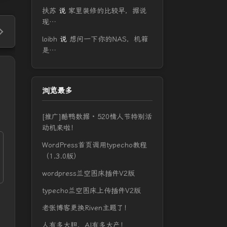
扶苏
说
家里装修的比较早，据说
现…
loibh
说
想问一下你的NAS，机箱
是…
浏览最多
[推广]酷鸭数据 · 520情人节特别活
动机来啦！
WordPress首页调用typecho教程
（1.3.0版）
wordpress兰空图床插件V2版
typecho兰空图床上传插件V2版
老张博客更换Riven主题了！
人有多大胆，AI有多大产！