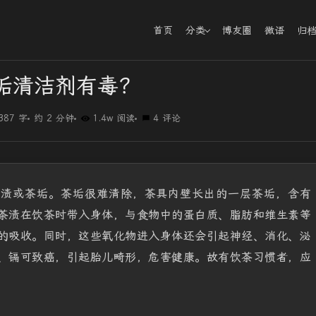
首页
分类
博友圈
微语
归
垢清洁剂有毒？
387 字
约 2 分钟
1.4w 阅读
4 评论
茶渍或茶垢。茶垢很难清除，茶具内壁长出的一层茶垢，含有
茶渍在饮茶时带入身体，与食物中的蛋白质、脂肪和维生素等
的吸收。同时，这些氧化物进入身体还会引起神经、消化、泌
、镉可致癌，引起胎儿畸形，危害健康。故有饮茶习惯者，应