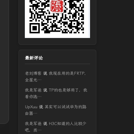
最新评论
老刘博客
说
我现在用的是FRTP，
全屋光…
我是军爸
说
TP的也是够用了，我
看你选…
UpXuu
说
其实可以试试华为的路
由器…
我是军爸
说
H3C知道的人比较少
吧，质…