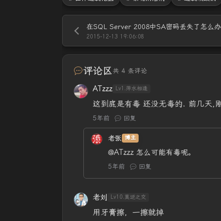
在SQL Server 2008中SA密码丢失了怎么
2015-12-13 19:06:08
评论区
共 4 条评论
ATzzz
Lv1.萍水相逢
这到底是有毒 还没无毒的. 前几天,刚买了一包
5年前
回复
老张
博主
@ATzzz
怎么可能有毒呢。
5年前
回复
老刘
Lv10.莫逆之交
用牙膏擦，一擦就掉