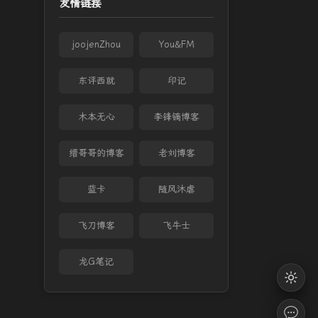
友情链接
joojenZhou
You&FM
东评西就
印记
木本无心
李锋镝博客
缙哥哥的博客
老刘博客
蓝卡
随风沐虐
飞刀博客
飞牛士
龙G笔记