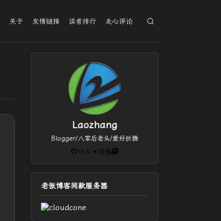
档
关于
友情链接
读者排行
走心评论
Laozhang
Blogger/八零后老头/爱好折腾
GitHub
电子邮件
X
Telegram
Instagram
RSS Feed
Mastodon
老张博客同款服务器