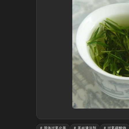
# 固体过氧化氢
# 茶垢清洁剂
# 过氧碳酸钠