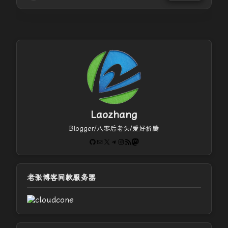
Laozhang
Blogger/八零后老头/爱好折腾
GitHub
电子邮件
X
Telegram
Instagram
RSS Feed
Mastodon
老张博客同款服务器