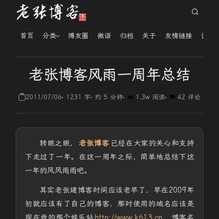
首页
分类
博友圈
微语
归档
关于
友情链接
读者
老张博客风雨一周年总结
2011/07/06
1231 字
约 5 分钟
1.3w 阅读
42 评论
转眼之眼，
老张博客
已经在大家的关心和支持
下走过了一年。在这一周年之际，简单地总结下这
一年的风风雨雨吧。
其实老张建博客时间应该老早了，早在2009年
初就应该有了自己的博客，那时使用的域名应该是
现在我的那个娱乐站
http://www.k613.cn
，博客名