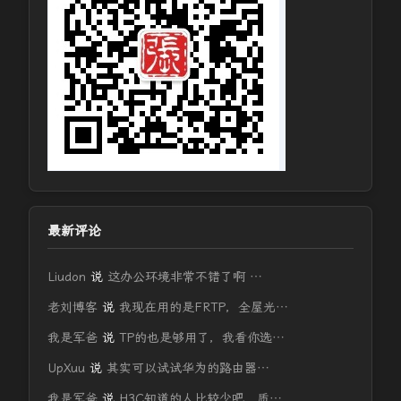
最新评论
Liudon
说
这办公环境非常不错了啊 …
老刘博客
说
我现在用的是FRTP，全屋光…
我是军爸
说
TP的也是够用了，我看你选…
UpXuu
说
其实可以试试华为的路由器…
我是军爸
说
H3C知道的人比较少吧，质…