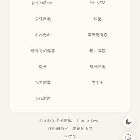
joojenZhou
You&FM
东评西就
印记
木本无心
李锋镝博客
缙哥哥的博客
老刘博客
蓝卡
随风沐虐
飞刀博客
飞牛士
龙G笔记
© 2026 老张博客 · Theme
Riven
江南烟雨里，笔墨见山河
订阅