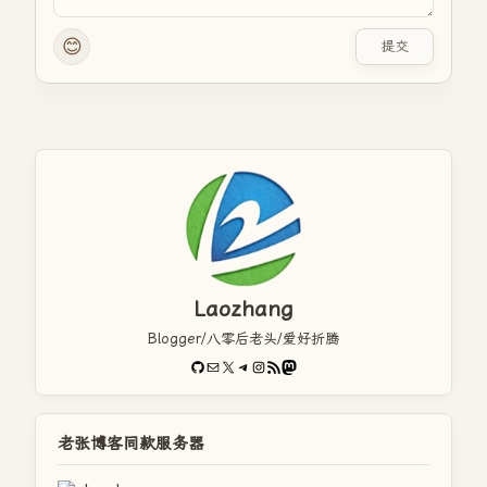
😊
提交
Laozhang
Blogger/八零后老头/爱好折腾
GitHub
电子邮件
X
Telegram
Instagram
RSS Feed
Mastodon
老张博客同款服务器