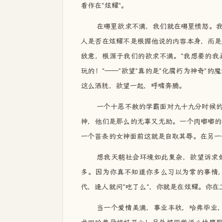
看作在"炫耀"。
在哪里欲求不满，我们就在哪里愤怒。
人是否在炫耀不是根据他说的内容本身，而是
敌意，根源于我们的欲求不满。"我想要的我
玩的！"——"欲望"真的是"化腐朽为神奇"
这么洒脱，欲望一起，呼啸奔腾。
一个十恶不赦的学霸面对九十九分时候
神，他们是那么的无辜又无助。一个肉嘟嘟的
一个苗条的女神面前这就是自取其辱。在另一
想我天朝社会环境如此复杂，欲望诉求
多。因为你真不知道你多么习以为常的事情，
代，逢人就问"吃了么"，你就是在炫耀。你在
当一个爱情美满，事业丰收，哈弗毕业