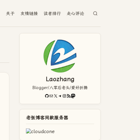
档
关于
友情链接
读者排行
走心评论
Laozhang
Blogger/八零后老头/爱好折腾
GitHub
电子邮件
X
Telegram
Instagram
RSS Feed
Mastodon
老张博客同款服务器