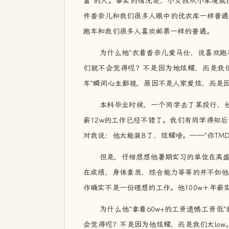
富"的人。事实的情况是，小女孩从小家境就
件香奈儿和我们很多人眼中的优衣库一样普通
跑车和我们很多人喜欢邮票一样的普通。
为什么她"衣着香奈儿爱马仕，说喜欢跑车
们就不会觉得呢？不是因为她炫耀，而是我们
车"瞬间心生鄙视，原因不是人家爱炫，而是
本科毕业时候，一个同学去了某投行，他
薪12w的工作已经不错了。我们有同学得知
对我说：他太能装B了，炫耀啥。——"你TM
但是，仔细想想他暑期实习的单位在高盛
在成绩，身体素质，综合能力等等的并不如他
作确实不是一份理想的工作。他100w＋年薪
为什么他"拿着60w+的工资遗憾工资低
会觉得呢？不是因为他炫耀，而是我们太low