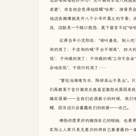
龙回哈弗母校好开心！另外被同学说八块腹肌
老婆"，非名校会觉得他炫耀"哈弗"，排骨男
他这条微博就是开八个小号开黑之的节奏；
说，这就是一个随口抱怨，底下留言不过"哈哈
记得当年小沈阳说："啥叫善良，别人吃
询的哭了；干咨询的喊"平台不够高"，四大
低"，干传媒的哭了；干传媒的喊"工作不自由
会地位低"，干投行的哭了……
"曾经沧海难为水，除却巫山不是云"。
们再被某个言行激发反感甚至激怒而原因是我
确实很弱——当我们还很弱小的时候，我们唯
耀，因为这只会暴露我们的软弱——而已。
哪怕你想更好的掩饰自己的短缺，也要
实际上人家只是无意识的将自己最普通的一