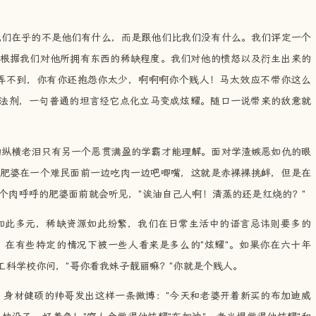
我们在乎的不是他们有什么，而是跟他们比我们没有什么。我们评定一个
根据我们对他所拥有东西的稀缺程度。我们对他的愤怒以及衍生出来的
弄不到，你有你还抱怨你太少，啊啊啊你个贱人！马太效应不带你这么
的魔法剂，一句普通的坦言经它点化立马变成炫耀。随口一说带来的敌意就
的纵横老泪只有另一个恶贯满盈的学霸才能理解。面对学渣嫉恶如仇的眼
肥婆在一个难民面前一边吃肉一边吧唧嘴，这就是赤裸裸挑衅，但是在
个肉呼呼的肥婆面前就会听见，"诶油自己人啊！清蒸的还是红烧的？"
如此多元，稀缺资源如此纷繁，我们在日常生活中的语言忌讳则要多的
在有些特定的情况下被一些人看来是多么的"炫耀"。如果你在六十年
工科学校你问，"哥你看我妹子靓丽嘛？"你就是个贱人。
，身材健硕的帅哥发出这样一条微博："今天和老婆开着新买的布加迪威