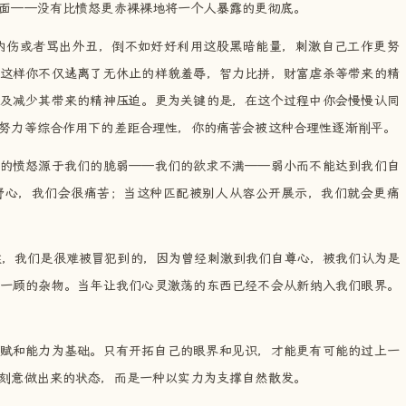
面——没有比愤怒更赤裸裸地将一个人暴露的更彻底。
内伤或者骂出外丑，倒不如好好利用这股黑暗能量，刺激自己工作更努
这样你不仅逃离了无休止的样貌羞辱，智力比拼，财富虐杀等带来的精
及减少其带来的精神压迫。更为关键的是，在这个过程中你会慢慢认同
努力等综合作用下的差距合理性，你的痛苦会被这种合理性逐渐削平。
们的愤怒源于我们的脆弱——我们的欲求不满——弱小而不能达到我们自
野心，我们会很痛苦；当这种匹配被别人从容公开展示，我们就会更痛
候，我们是很难被冒犯到的，因为曾经刺激到我们自尊心，被我们认为是
一顾的杂物。当年让我们心灵激荡的东西已经不会从新纳入我们眼界。
禀赋和能力为基础。只有开拓自己的眼界和见识，才能更有可能的过上一
刻意做出来的状态，而是一种以实力为支撑自然散发。