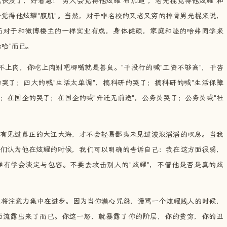
快没了，好着急！"穷人会觉得他炫耀"布加迪"，老光棍觉得他炫耀"和
会觉得他炫耀"腹肌"。当然，对于非名校的又老又穷的排骨男光棍来说，
而对于和微博楼主的一样实业有成，身体健硕，家庭和睦的哈弗同学来
哈"而已。
不上肉，你吃上肉别吧唧嘴就是善良。"干投行的喊"工资不够高"，干咨
的哭了；四大的喊"生活太单调"，搞科研的哭了；搞科研的喊"生活保障
"；在国企的哭了；在国企的喊"升迁无前途"，公务员哭了；公务员喊"社
只有见过真正的大江大海，才不会轻易鄙夷未见过波浪滔滔的叹息。当我
们认为他在炫耀的时候，我们可以明确的告诉自己：我在这方面很弱，
有学会淡定与包容。不要去攻击别人的"炫耀"，不管他是否是真的炫
更将注意力集中在进步。因为当你满心咒怨，谩骂一个炫耀贱人的时候，
面流露出来了而已。你这一怒，就暴露了你的阶层，你的贫穷，你的丑