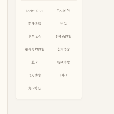
joojenZhou
You&FM
东评西就
印记
木本无心
李锋镝博客
缙哥哥的博客
老刘博客
蓝卡
随风沐虐
飞刀博客
飞牛士
龙G笔记