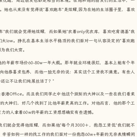
很优越，周边朋友也都是相当的家境。在她和她的朋友们的生活中，一
。她也从来没有觉得说"喜欢跑车"是炫耀,因为在她的生活圈子里，喜欢
"我们就会觉得她炫耀，而如果她"衣着only优衣库，喜欢吃肯德基"我
太low。挣扎在基本生活水平稳顶的我们面对一句从容淡定的"喜欢跑
因为我们太穷。
的年薪市场价60-80w一年大概。那年就业环境很烂，基本上能有个年
后向他恭喜求包养，而他一脸无奈的说：其实这个工资我不满意。有些人
D还让不让我们纯屌丝活了？"
香港Office。而且我们同学之中他这个级别的大神以及一些在我们看来
的大神们，好几个找到了比他年薪更高的工作。对他而言，他的那个工
实力的人拿着60w的年薪的工资想想确实有些遗憾。
"我们就会觉得他炫耀，而如果他"每个月3000＋，抱怨工资低"我们就不
。辛苦如狗一样的找工作的我们面对一份抱怨60w+年薪的无奈表情瞬间