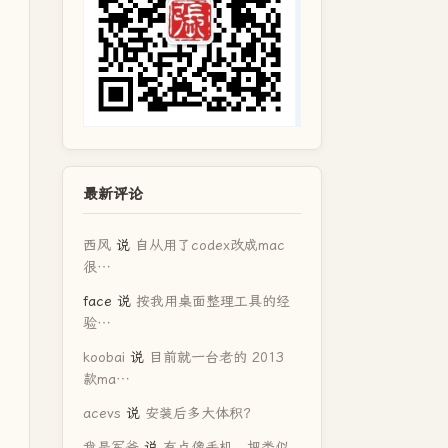
最新评论
西风
说
自从用了codex改成mac
很…
face
说
按我用桌面整理工具的经
验…
koobai
说
目前就一台老的 2013
款ma…
acevs
说
安装后多大体积？
我是军爸
说
有点像手机，把类似