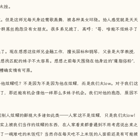
太挫。
友。但是这师兄每天身边莺歌燕舞，被各种美女环绕。给人感觉就是天天
群屌丝抱怨没有女朋友。很多弟兄跪了，高呼："哥，咱能不炫妹子了
起了。现在想想这位师兄金融工作，擅长国标和钢琴，父亲是大学教授，
想找匹配的妹子不太容易。想想之前每天围绕在他身边的"庸脂俗粉"，
槽确实情有可原。
得他炫耀呢？不是因为不是因为他在炫耀，而是我们太low。对于我们这
了，那还能有机会像他一样那么多妹子机会。我们对他的抱怨，原因不
别人炫耀的鄙视大多诸如此类——人家这不是炫耀，只是我们太low！
实上被我们当作的炫耀的东西，在人家看来都普通到不用考虑说出来之
了一碗难吃的米饭呢？当然你在每天吃不上米饭的人面前还是有可能被