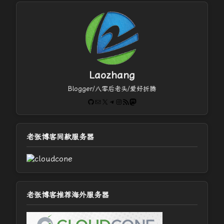
Laozhang
Blogger/八零后老头/爱好折腾
GitHub
电子邮件
X
Telegram
Instagram
RSS Feed
Mastodon
老张博客同款服务器
老张博客推荐海外服务器