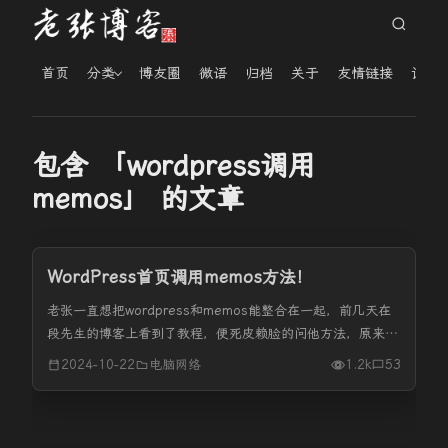
首页
分类
博友圈
微语
归档
关于
友情链接
读者
包含 「wordpress调用
memos」 的文章
WordPress首页调用memos方法！
老张一直想把wordpress和memos能整合在一起，前几天在
段先生的博客上看到了教程，便死皮赖脸的问他方法，原来是
AI搞定的。刚开始的时候是直接拿段先生的用，但是里面有一
2024-10-22
电脑网络
1.2k
53
些达不到自己想要的效果。比如段先生是从memos的RSS文
件里...