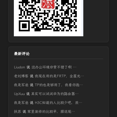
最新评论
Liudon
说
这办公环境非常不错了啊 …
老刘博客
说
我现在用的是FRTP，全屋光…
我是军爸
说
TP的也是够用了，我看你选…
UpXuu
说
其实可以试试华为的路由器…
我是军爸
说
H3C知道的人比较少吧，质…
扶苏
说
家里装修的比较早，据说现…