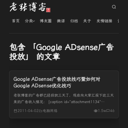
首页
分类
博友圈
微语
归档
关于
友情链接
读者
包含 「Google ADsense广告
投放」 的文章
Google ADsense广告投放技巧暨如何对
Google ADsense优化技巧
老张博客的广告都已经投放三天了，现在向大家汇报下这三天
来的广告收入情况： [caption id="attachment1134"
align="alignnone" width="696" caption="Google
2011-04-02
电脑网络
1.5w
46
ADsens...