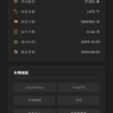
💬
评论数目：
21324 条
🏷️
标签总数：
1670 个
👁️
浏览次数：
5540543 次
⏰
运行天数：
6146 天
📅
建站时间：
2009-10-09
🔄
最后更新：
2026-08-03
友情链接
joojenZhou
You&FM
东评西就
印记