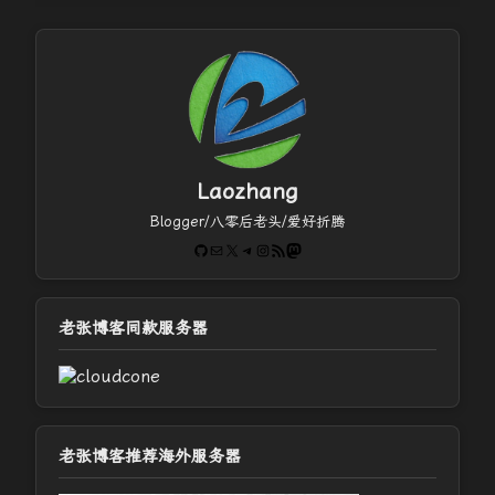
Laozhang
Blogger/八零后老头/爱好折腾
GitHub
电子邮件
X
Telegram
Instagram
RSS Feed
Mastodon
老张博客同款服务器
老张博客推荐海外服务器