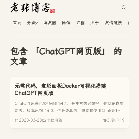
首页
分类
博友圈
微语
归档
关于
友情链接
读者
包含 「ChatGPT网页版」 的
文章
无需代码，宝塔面板Docker可视化搭建
ChatGPT网页版
ChatGPT出来已经很长时间了，是非常的火爆吧，也就是在前
两天，版本出到了4.0，但是说真的，想直接使用ChatGPT还
真的有一定的难度，一是需要科学上网，另外就是4.0版好像
2023-03-20
电脑网络
3.9k
19
每月是20刀，折合人民币也就是一百五十多块钱。 那今天我
们...