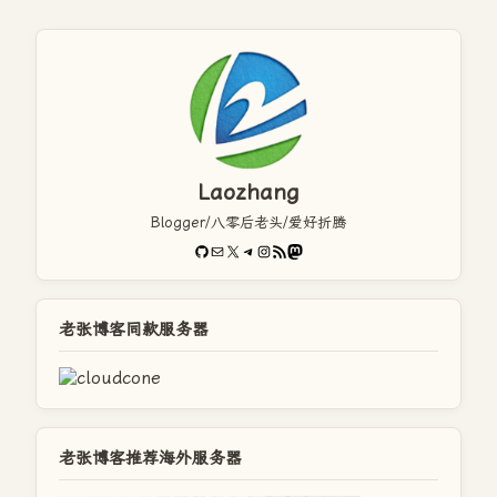
Laozhang
Blogger/八零后老头/爱好折腾
GitHub
电子邮件
X
Telegram
Instagram
RSS Feed
Mastodon
老张博客同款服务器
老张博客推荐海外服务器