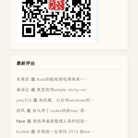
最新评论
肖寒武
说
ikuai到鞋柜弱电箱再来一…
崔话记
说
便签我用simple sticky no…
ymz316
说
先收藏，以后用windows的…
西风
说
自从用了codex改成mac 很…
face
说
按我用桌面整理工具的经验…
koobai
说
目前就一台老的 2013 款ma…