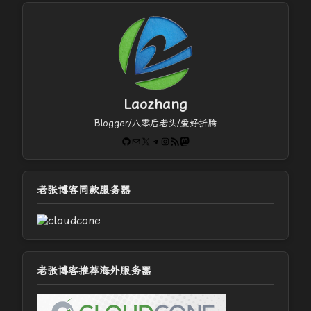
Laozhang
Blogger/八零后老头/爱好折腾
GitHub
电子邮件
X
Telegram
Instagram
RSS Feed
Mastodon
老张博客同款服务器
老张博客推荐海外服务器