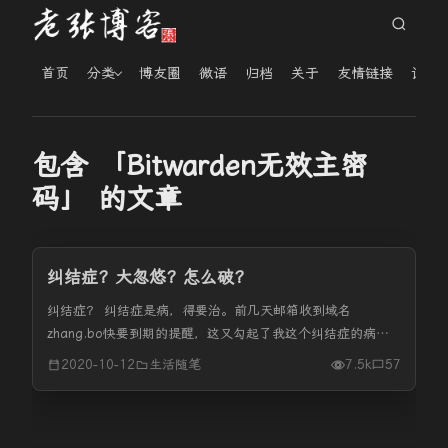
首页
分类
博友圈
微语
归档
关于
友情链接
读者
包含 「Bitwarden无效主密
码」 的文章
纠结症？大忽悠？怎么破？
纠结症？ 纠结症是病，得要治。前几天邮箱收到域名
zhang.bo快要到期的提醒，这又勾起了我这个纠结症的病。
不过还好，不再纠结用不用zhang.bo这个域名，我现在考虑
2020-10-12
生活随笔
7.5k
57
是想换域名换博客名！以前一直想用姓名全拼来做域名、姓名
做博客名，现在...