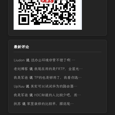
最新评论
Liudon
说
这办公环境非常不错了啊 …
老刘博客
说
我现在用的是FRTP，全屋光…
我是军爸
说
TP的也是够用了，我看你选…
UpXuu
说
其实可以试试华为的路由器…
我是军爸
说
H3C知道的人比较少吧，质…
扶苏
说
家里装修的比较早，据说现…