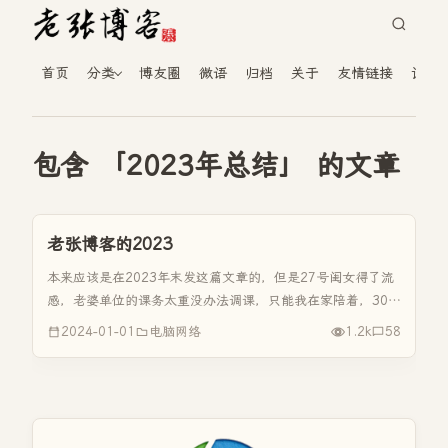
首页
分类
博友圈
微语
归档
关于
友情链接
读者
包含 「2023年总结」 的文章
老张博客的2023
本来应该是在2023年末发这篇文章的，但是27号闺女得了流
感，老婆单位的课务太重没办法调课，只能我在家陪着，30号
高烧才退下去。现在孩子生病家长也是很纠结的，诊所医生建
2024-01-01
电脑网络
1.2k
58
议贴膏药，没有副作用，但是见效时间慢，孩子需要受很长时
间的罪。而打针...