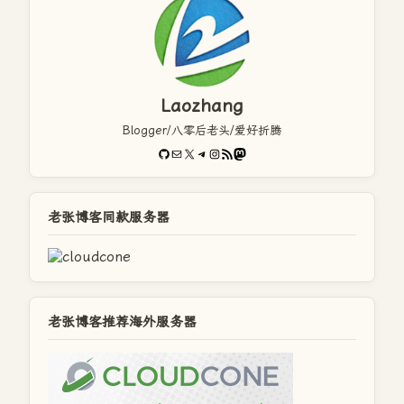
Laozhang
Blogger/八零后老头/爱好折腾
GitHub
电子邮件
X
Telegram
Instagram
RSS Feed
Mastodon
老张博客同款服务器
老张博客推荐海外服务器