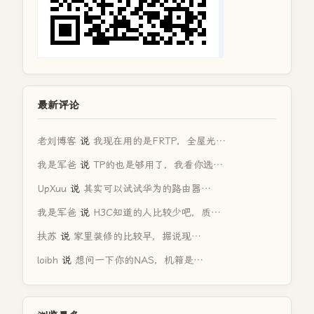
最新评论
老刘博客
说
我现在用的是FRTP，全屋光…
我是军爸
说
TP的也是够用了，我看你选…
UpXuu
说
其实可以试试华为的路由器…
我是军爸
说
H3C知道的人比较少吧，质…
扶苏
说
家里装修的比较早，据说现…
loibh
说
想问一下你的NAS，机箱是…