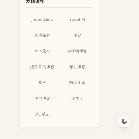
友情链接
joojenZhou
You&FM
东评西就
印记
木本无心
李锋镝博客
缙哥哥的博客
老刘博客
蓝卡
随风沐虐
飞刀博客
飞牛士
龙G笔记