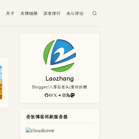
档
关于
友情链接
读者排行
走心评论
Laozhang
Blogger/八零后老头/爱好折腾
GitHub
电子邮件
X
Telegram
Instagram
RSS Feed
Mastodon
老张博客同款服务器