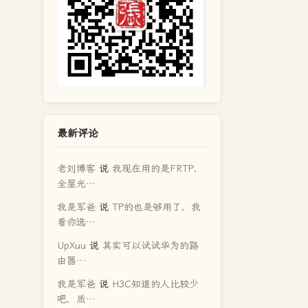
最新评论
老刘博客
说
我现在用的是FRTP，
全屋光…
我是军爸
说
TP的也是够用了，我
看你选…
UpXuu
说
其实可以试试华为的路
由器…
我是军爸
说
H3C知道的人比较少
吧，质…