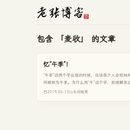
包含 「麦收」 的文章
忆“午季”！
“午季”这两个字出现的时候，应该很少人会把她
间被称为午季。为什么用“午”这个字，我理解是
字了。正在写这段文字的时候，也通过度娘了解了下
2019-06-13
生活随笔