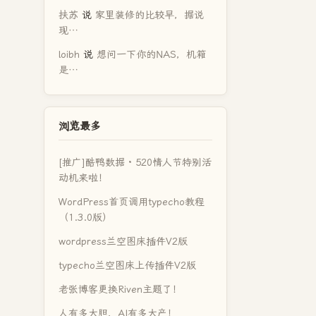
扶苏
说
家里装修的比较早，据说
现…
loibh
说
想问一下你的NAS，机箱
是…
浏览最多
[推广]酷鸭数据 · 520情人节特别活
动机来啦！
WordPress首页调用typecho教程
（1.3.0版）
wordpress兰空图床插件V2版
typecho兰空图床上传插件V2版
老张博客更换Riven主题了！
人有多大胆，AI有多大产！