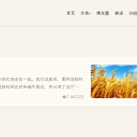
首页
分类
博友圈
微语
归
和农忙结合在一起。我们这麦收、夏种这段时
这段时间正好和端午前后，所以用了这个“午”
，确有“午季”一说即...
7.6k
20