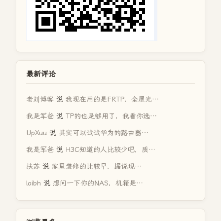
最新评论
老刘博客
说
我现在用的是FRTP，全屋光…
我是军爸
说
TP的也是够用了，我看你选…
UpXuu
说
其实可以试试华为的路由器…
我是军爸
说
H3C知道的人比较少吧，质…
扶苏
说
家里装修的比较早，据说现…
loibh
说
想问一下你的NAS，机箱是…