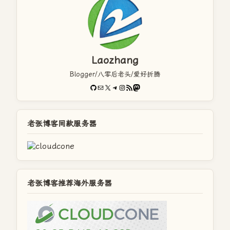
Laozhang
Blogger/八零后老头/爱好折腾
GitHub
电子邮件
X
Telegram
Instagram
RSS Feed
Mastodon
老张博客同款服务器
老张博客推荐海外服务器