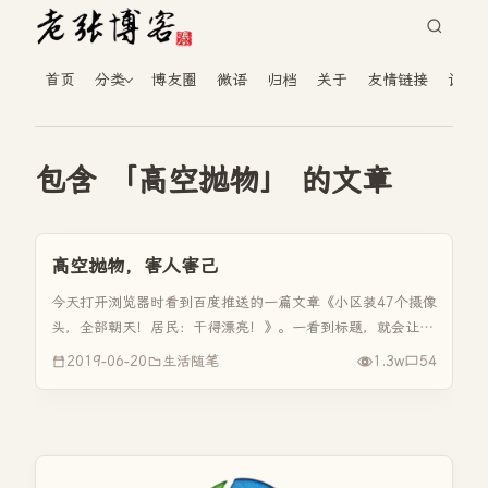
首页
分类
博友圈
微语
归档
关于
友情链接
读者
包含 「高空抛物」 的文章
高空抛物，害人害己
今天打开浏览器时看到百度推送的一篇文章《小区装47个摄像
头，全部朝天！居民：干得漂亮！》。一看到标题，就会让人
感觉到疑惑！为什么摄像头都朝天？安装摄像头师傅的技术不
2019-06-20
生活随笔
1.3w
54
会有问题，那刻意摄像头朝天的话，你监控天上什么东西？看
了文章的第一段，才...