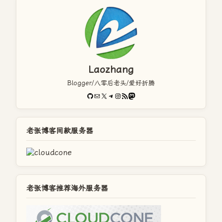
Laozhang
Blogger/八零后老头/爱好折腾
GitHub
电子邮件
X
Telegram
Instagram
RSS Feed
Mastodon
老张博客同款服务器
老张博客推荐海外服务器