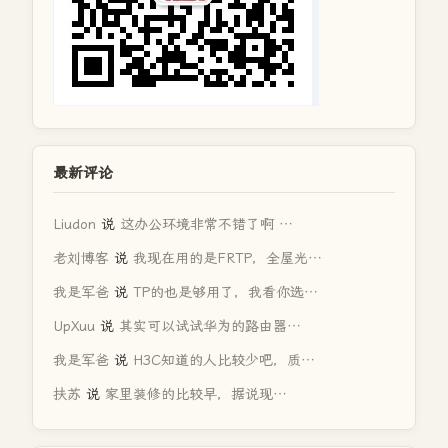
最新评论
Liudon
说
这办公环境非常不错了啊 …
老刘博客
说
我现在用的是FRTP，全屋光…
我是军爸
说
TP的也是够用了，我看你选…
UpXuu
说
其实可以试试华为的路由器…
我是军爸
说
H3C知道的人比较少吧，质…
扶苏
说
家里装修的比较早，据说现…