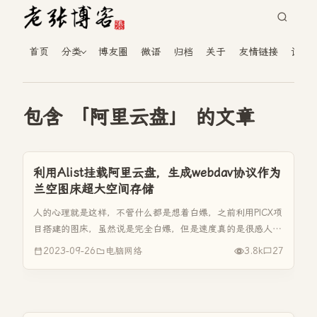
首页
分类
博友圈
微语
归档
关于
友情链接
读者
包含 「阿里云盘」 的文章
利用Alist挂载阿里云盘，生成webdav协议作为
兰空图床超大空间存储
人的心理就是这样，不管什么都是想着白嫖，之前利用PICX项
目搭建的图床，虽然说是完全白嫖，但是速度真的是很感人。
前段时间这个图床使用的Staticaly这个CDN又被墙了，导航图
2023-09-26
电脑网络
3.8k
27
片不能显示，没办法又换CDN，白嫖还真是折腾人。 今天这
篇...