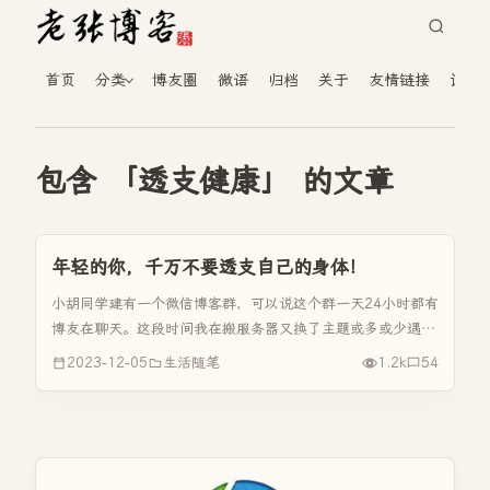
首页
分类
博友圈
微语
归档
关于
友情链接
读者
包含 「透支健康」 的文章
年轻的你，千万不要透支自己的身体！
小胡同学建有一个微信博客群，可以说这个群一天24小时都有
博友在聊天。这段时间我在搬服务器又换了主题或多或少遇到
一些小问题，早上五点在群里发个问题，都有人会帮你，那个
2023-12-05
生活随笔
1.2k
54
人是飞牛士。而下午的时候你会看到小韩同学在群里来句“早
上好”，那是因为他...