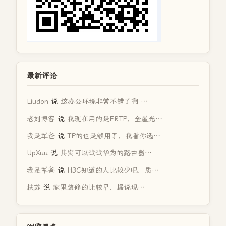
最新评论
Liudon
说
这办公环境非常不错了啊 …
老刘博客
说
我现在用的是FRTP，全屋光…
我是军爸
说
TP的也是够用了，我看你选…
UpXuu
说
其实可以试试华为的路由器…
我是军爸
说
H3C知道的人比较少吧，质…
扶苏
说
家里装修的比较早，据说现…