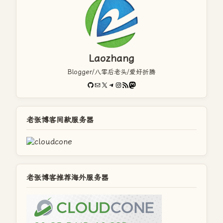
Laozhang
Blogger/八零后老头/爱好折腾
GitHub
电子邮件
X
Telegram
Instagram
RSS Feed
Mastodon
老张博客同款服务器
老张博客推荐海外服务器