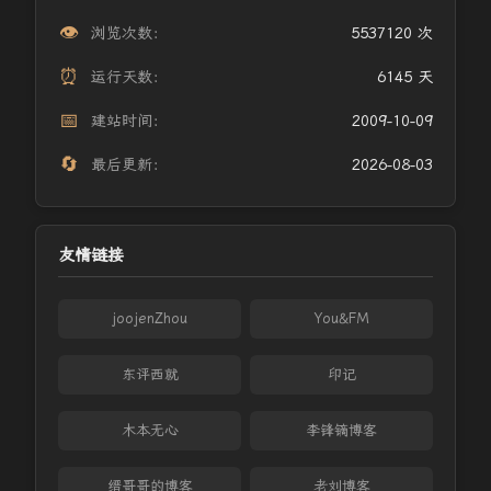
👁️
浏览次数：
5537120 次
⏰
运行天数：
6145 天
📅
建站时间：
2009-10-09
🔄
最后更新：
2026-08-03
友情链接
joojenZhou
You&FM
东评西就
印记
木本无心
李锋镝博客
缙哥哥的博客
老刘博客