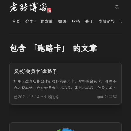
首页
分类
博友圈
微语
归档
关于
友情链接
读者
包含 「跑路卡」 的文章
又被“会员卡”套路了！
如果有些商店推出什么这样的会员卡、那样的会员卡，你办不
办？说实话，我对会员卡并不排斥。虽然不排斥，但是对某些
商店必须要仔细甄别才行。 去年小区门口开了一张狗肉火锅
2021-12-14
生活随笔
4.2k
38
店，充值500送500，充1000送1200的那种。当时我在他家
吃过一两次...