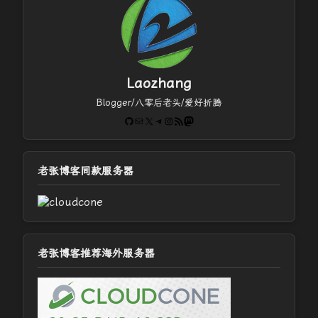
Laozhang
Blogger/八零后老头/爱好折腾
GitHub
电子邮件
X
Telegram
Instagram
RSS Feed
Mastodon
老张博客同款服务器
老张博客推荐海外服务器