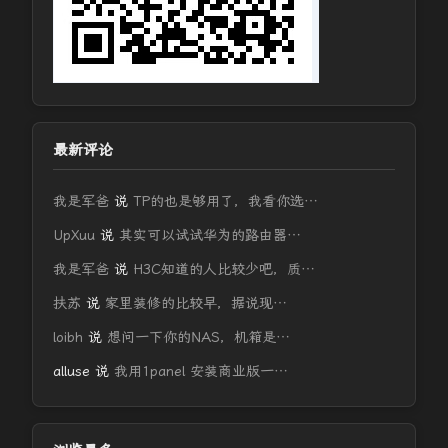
最新评论
我是军爸
说
TP的也是够用了，我看你选…
UpXuu
说
其实可以试试华为的路由器…
我是军爸
说
H3C知道的人比较少吧，质…
扶苏
说
家里装修的比较早，据说现…
loibh
说
想问一下你的NAS，机箱是…
alluse
说
我用1panel 安装商业版一…