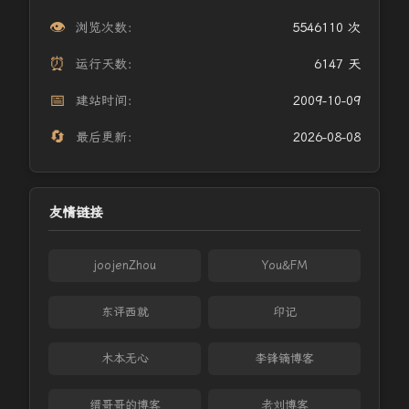
👁️
浏览次数：
5546110 次
⏰
运行天数：
6147 天
📅
建站时间：
2009-10-09
🔄
最后更新：
2026-08-08
友情链接
joojenZhou
You&FM
东评西就
印记
木本无心
李锋镝博客
缙哥哥的博客
老刘博客