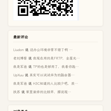
最新评论
Liudon
说
这办公环境非常不错了啊 …
老刘博客
说
我现在用的是FRTP，全屋光…
我是军爸
说
TP的也是够用了，我看你选…
UpXuu
说
其实可以试试华为的路由器…
我是军爸
说
H3C知道的人比较少吧，质…
扶苏
说
家里装修的比较早，据说现…