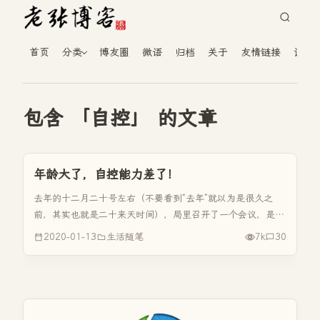
首页
分类
博友圈
微语
归档
关于
友情链接
读者
包含 「自控」 的文章
年龄大了，自控能力差了！
去年的十二月二十号左右（不要看到“去年”就以为是很久之
前，其实也就是二十来天时间），局里召开了一个会议，是关
于为95年以后临时代课教师续养老保险的事。虽然会议时间短
2020-01-13
生活随笔
7k
30
短的二十分钟，但是我们需要做的事情却太多太多。得要把单
位的帐从1995年...