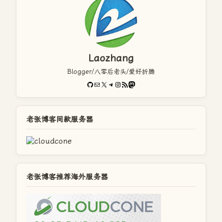
Laozhang
Blogger/八零后老头/爱好折腾
GitHub
电子邮件
X
Telegram
Instagram
RSS Feed
Mastodon
老张博客同款服务器
老张博客推荐海外服务器