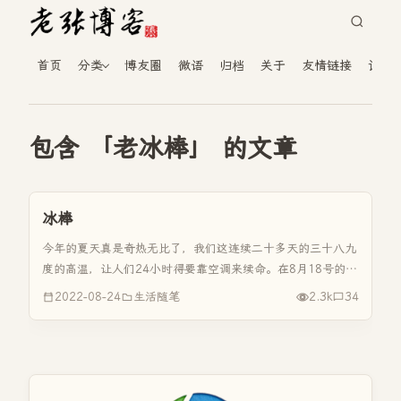
首页
分类
博友圈
微语
归档
关于
友情链接
读者
包含 「老冰棒」 的文章
冰棒
今年的夏天真是奇热无比了，我们这连续二十多天的三十八九
度的高温，让人们24小时得要靠空调来续命。在8月18号的时
候，吐槽了今年夏天热并回忆了《童年的夏！》其中讲到了冰
2022-08-24
生活随笔
2.3k
34
棒，说的并不是详细，今天就来好好回忆下童年时的冰棒！
小的时候老家还是...