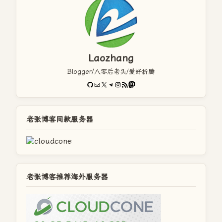
Laozhang
Blogger/八零后老头/爱好折腾
GitHub
电子邮件
X
Telegram
Instagram
RSS Feed
Mastodon
老张博客同款服务器
老张博客推荐海外服务器