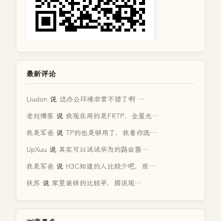
最新评论
Liudon
说
这办公环境非常不错了啊 …
老刘博客
说
我现在用的是FRTP，全屋光…
我是军爸
说
TP的也是够用了，我看你选…
UpXuu
说
其实可以试试华为的路由器…
我是军爸
说
H3C知道的人比较少吧，质…
扶苏
说
家里装修的比较早，据说现…