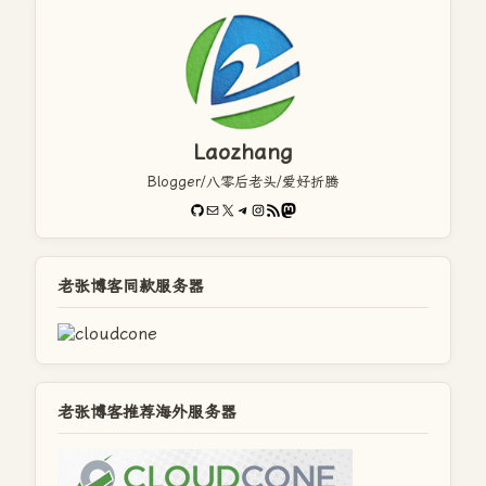
Laozhang
Blogger/八零后老头/爱好折腾
GitHub
电子邮件
X
Telegram
Instagram
RSS Feed
Mastodon
老张博客同款服务器
老张博客推荐海外服务器