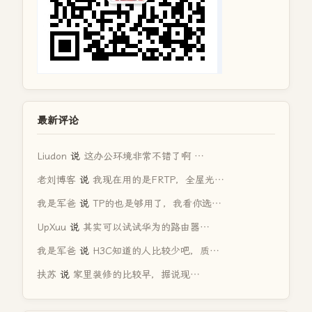
最新评论
Liudon
说
这办公环境非常不错了啊 …
老刘博客
说
我现在用的是FRTP，全屋光…
我是军爸
说
TP的也是够用了，我看你选…
UpXuu
说
其实可以试试华为的路由器…
我是军爸
说
H3C知道的人比较少吧，质…
扶苏
说
家里装修的比较早，据说现…