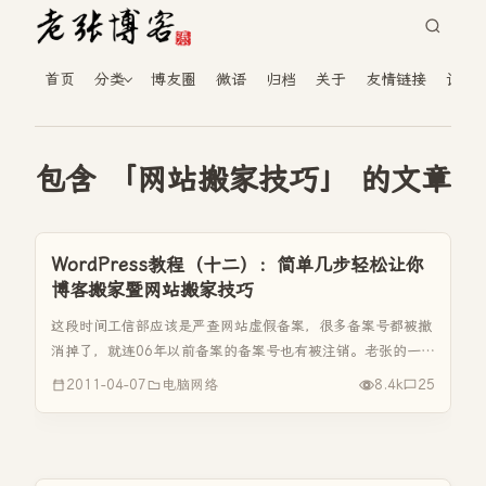
首页
分类
博友圈
微语
归档
关于
友情链接
读者
包含 「网站搬家技巧」 的文章
WordPress教程（十二）：简单几步轻松让你
博客搬家暨网站搬家技巧
这段时间工信部应该是严查网站虚假备案，很多备案号都被撤
消掉了，就连06年以前备案的备案号也有被注销。老张的一个
娱乐站http://www.k613.cn的备案号也被注销了，想当初这可
2011-04-07
电脑网络
8.4k
25
是花了三十多块钱备的。工信部的这次动作使用国内很多备
案...