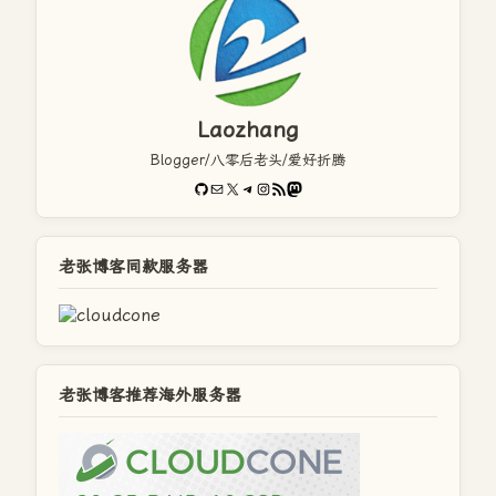
Laozhang
Blogger/八零后老头/爱好折腾
GitHub
电子邮件
X
Telegram
Instagram
RSS Feed
Mastodon
老张博客同款服务器
老张博客推荐海外服务器