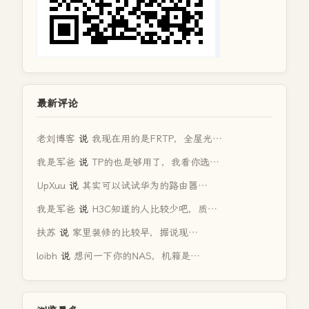
最新评论
老刘博客
说
我现在用的是FRTP，全屋光…
我是军爸
说
TP的也是够用了，我看你选…
UpXuu
说
其实可以试试华为的路由器…
我是军爸
说
H3C知道的人比较少吧，质…
扶苏
说
家里装修的比较早，据说现…
loibh
说
想问一下你的NAS，机箱是…