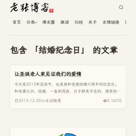
首页
分类
博友圈
微语
归档
关于
友情链接
读者
包含 「结婚纪念日」 的文章
让圣诞老人来见证我们的爱情
今天是2013年圣诞节，也是我和老婆结婚六周年的纪念日。
和老婆认识、结婚、一直到现在，日子都是平淡的、清贫的、
幸福的！在婚前购房时，由于家中经济条件不是太好，买房的
2013-12-25
生活随笔
5.1k
0
事我们老婆便支撑了下来。那时也得到了岳父母的支持，岳父
母也没有向老婆（...