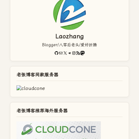
Laozhang
Blogger/八零后老头/爱好折腾
GitHub
电子邮件
X
Telegram
Instagram
RSS Feed
Mastodon
老张博客同款服务器
老张博客推荐海外服务器