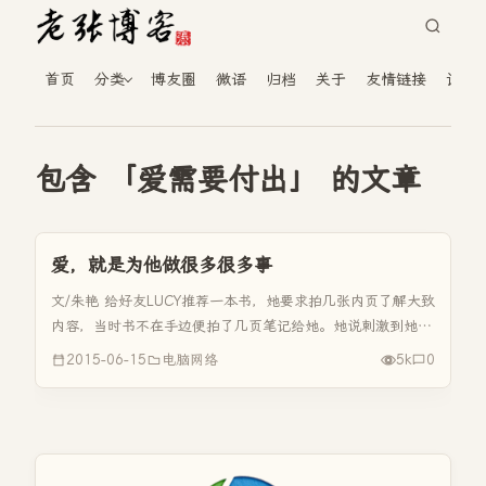
首页
分类
博友圈
微语
归档
关于
友情链接
读者
包含 「爱需要付出」 的文章
爱，就是为他做很多很多事
文/朱艳 给好友LUCY推荐一本书，她要求拍几张内页了解大致
内容，当时书不在手边便拍了几页笔记给她。她说刺激到她
了，说我很用心要向我学习。 其实记录笔记，根本没觉得这
2015-06-15
电脑网络
5k
0
是为糖糖去做，完全是处于习惯，当被好友夸赞时，想想也的
确是因为爱。 当...