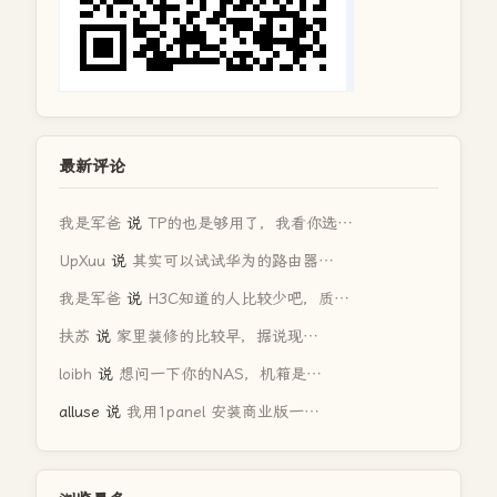
最新评论
我是军爸
说
TP的也是够用了，我看你选…
UpXuu
说
其实可以试试华为的路由器…
我是军爸
说
H3C知道的人比较少吧，质…
扶苏
说
家里装修的比较早，据说现…
loibh
说
想问一下你的NAS，机箱是…
alluse
说
我用1panel 安装商业版一…