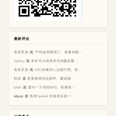
最新评论
我是军爸
说
TP的也是够用了，我看你选…
UpXuu
说
其实可以试试华为的路由器…
我是军爸
说
H3C知道的人比较少吧，质…
扶苏
说
家里装修的比较早，据说现…
loibh
说
想问一下你的NAS，机箱是…
alluse
说
我用1panel 安装商业版一…