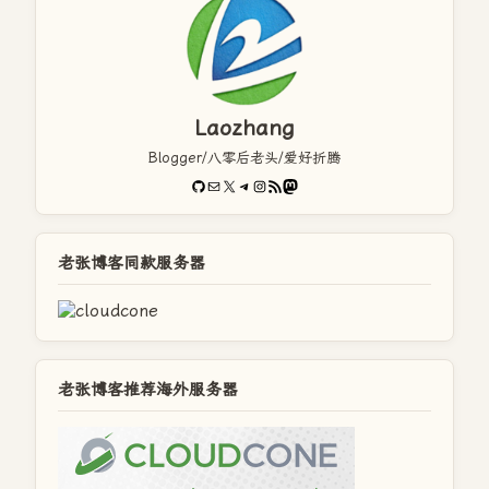
Laozhang
Blogger/八零后老头/爱好折腾
GitHub
电子邮件
X
Telegram
Instagram
RSS Feed
Mastodon
老张博客同款服务器
老张博客推荐海外服务器