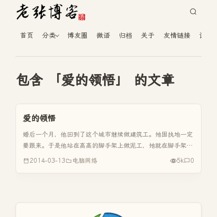
首页
分类
博友圈
微语
归档
关于
友情链接
读者
包含 「爱的领悟」 的文章
爱的领悟
婚后一个月，他回到了这个城市继续做建筑工。她固执地一定
要跟来。于是他站在高高的脚手架上做泥工，她就在脚手架下
给他和工友们煮饭。 很少的一点伙食费，她尽力打理出可口
2014-03-13
电脑网络
5k
0
的饭菜。而每隔十来天，她必包一次荠菜馄饨，她知道那是他
最爱的美味。 包馄饨...