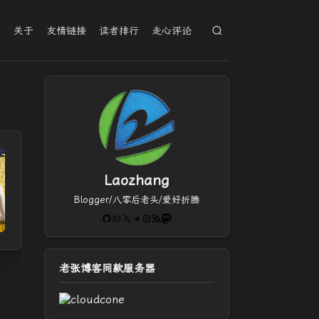
档
关于
友情链接
读者排行
走心评论
Laozhang
Blogger/八零后老头/爱好折腾
GitHub
电子邮件
X
Telegram
Instagram
RSS Feed
Mastodon
老张博客同款服务器