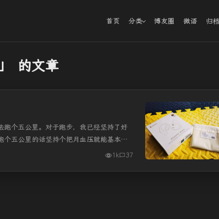
首页
分类
博友圈
微语
归
o」 的文章
去跑个五公里。对于跑步，我已经坚持了好
跑个五公里的话坚持个把月血压就能基本恢
，以前是在户外的马路上跑，结果时...
1k
37