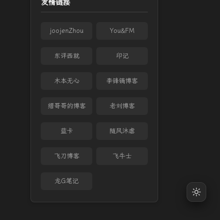
友情链接
joojenZhou
You&FM
东评西就
印记
木本无心
李锋镝博客
缙哥哥的博客
老刘博客
蓝卡
随风沐虐
飞刀博客
飞牛士
龙G笔记