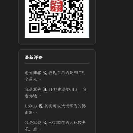
最新评论
老刘博客
说
我现在用的是FRTP，
全屋光…
我是军爸
说
TP的也是够用了，我
看你选…
UpXuu
说
其实可以试试华为的路
由器…
我是军爸
说
H3C知道的人比较少
吧，质…