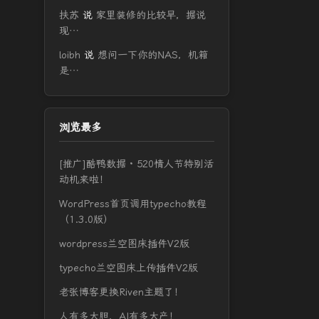
扶苏
说
家里装修的比较早，据说
现…
loibh
说
想问一下你的NAS，机箱
是…
浏览最多
[推广]酷鸭数据 · 520情人节特别活
动机来啦！
WordPress首页调用typecho教程
（1.3.0版）
wordpress兰空图床插件V2版
typecho兰空图床上传插件V2版
老张博客更换Riven主题了！
人有多大胆，AI有多大产！