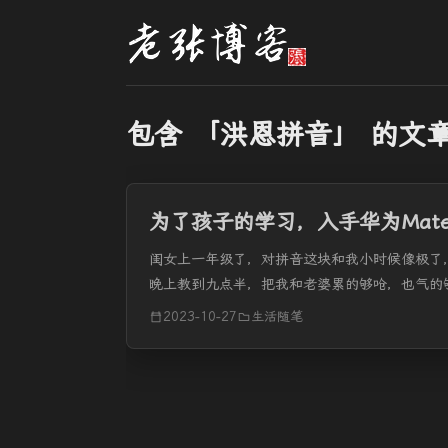
包含 「洪恩拼音」 的文
为了孩子的学习，入手华为MateP
闺女上一年级了，对拼音这块和我小时候像极了
晚上教到九点半，把我和老婆累的够呛，也气的
心，也很快记住了。 ...
2023-10-27
生活随笔