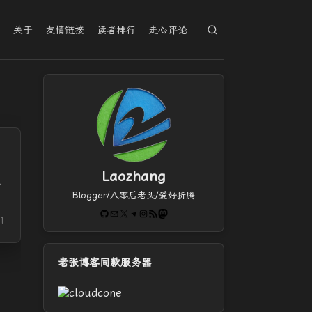
档
关于
友情链接
读者排行
走心评论
Laozhang
天
Blogger/八零后老头/爱好折腾
GitHub
电子邮件
X
Telegram
Instagram
RSS Feed
Mastodon
1
老张博客同款服务器