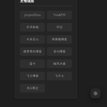
友情链接
joojenZhou
You&FM
东评西就
印记
木本无心
李锋镝博客
缙哥哥的博客
老刘博客
蓝卡
随风沐虐
飞刀博客
飞牛士
龙G笔记