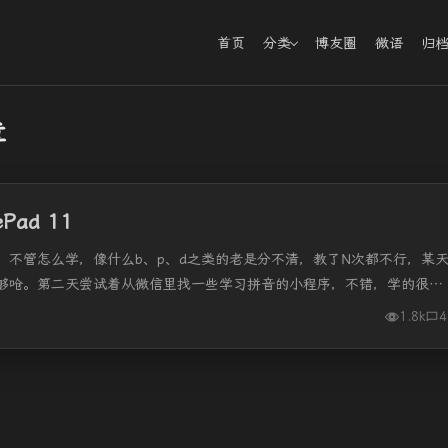
首页
分类
博友圈
微语
归
章
ad 11
，不管怎么学，像什么b、p、d之类的老是分不清，教了N次都不行，某
够呛。第二天尝试着从微信里找一些学习拼音的小程序，不错，学的很开
1.8k
4