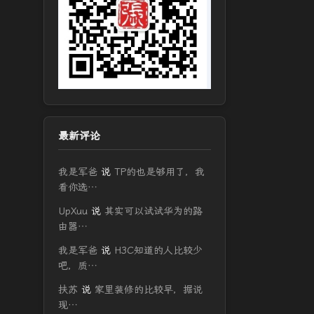
最新评论
我是军爸
说
TP的也是够用了，我
看你选…
UpXuu
说
其实可以试试华为的路
由器…
我是军爸
说
H3C知道的人比较少
吧，质…
扶苏
说
家里装修的比较早，据说
现…