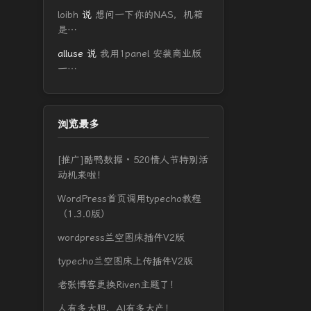
loibh
说
想问一下你的NAS，机箱
是…
alluse
说
我用1panel 安装商业版
一…
浏览最多
[推广]酷鸭数据 · 520情人节特别活
动机来啦！
WordPress首页调用typecho教程
（1.3.0版）
wordpress兰空图床插件V2版
typecho兰空图床上传插件V2版
老张博客更换Riven主题了！
人有多大胆，AI有多大产！