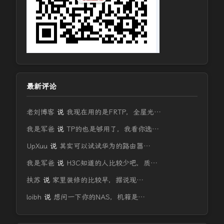
最新评论
老刘博客
说
我现在用的是FRTP，全屋光…
我是军爸
说
TP的也是够用了，我看你选…
UpXuu
说
其实可以试试华为的路由器…
我是军爸
说
H3C知道的人比较少吧，质…
扶苏
说
家里装修的比较早，据说现…
loibh
说
想问一下你的NAS，机箱是…