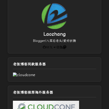
Laozhang
Blogger/八零后老头/爱好折腾
GitHub
电子邮件
X
Telegram
Instagram
RSS Feed
Mastodon
老张博客同款服务器
老张博客推荐海外服务器