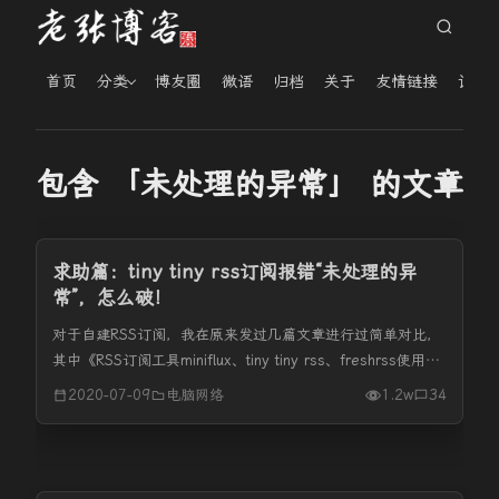
首页
分类
博友圈
微语
归档
关于
友情链接
读者
包含 「未处理的异常」 的文章
求助篇：tiny tiny rss订阅报错“未处理的异
常”，怎么破！
对于自建RSS订阅，我在原来发过几篇文章进行过简单对比，
其中《RSS订阅工具miniflux、tiny tiny rss、freshrss使用体
会》对miniflux、tiny tiny rss、freshrss进行了简单说明。其
2020-07-09
电脑网络
1.2w
34
实在使...