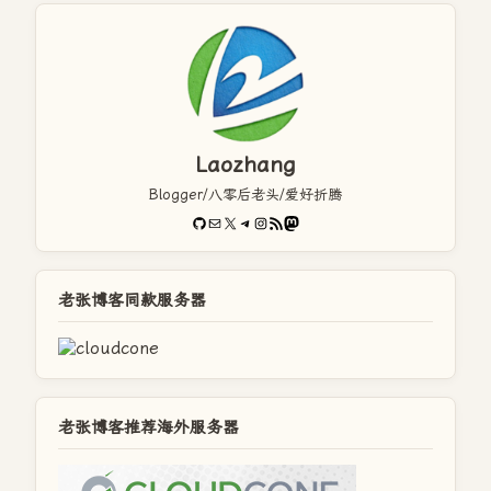
Laozhang
Blogger/八零后老头/爱好折腾
GitHub
电子邮件
X
Telegram
Instagram
RSS Feed
Mastodon
老张博客同款服务器
老张博客推荐海外服务器