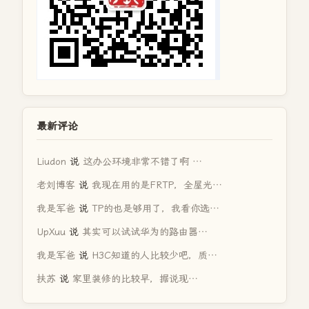
最新评论
Liudon
说
这办公环境非常不错了啊 …
老刘博客
说
我现在用的是FRTP，全屋光…
我是军爸
说
TP的也是够用了，我看你选…
UpXuu
说
其实可以试试华为的路由器…
我是军爸
说
H3C知道的人比较少吧，质…
扶苏
说
家里装修的比较早，据说现…