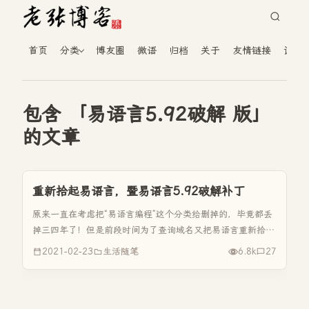
首页
分类
博友圈
微语
归档
关于
友情链接
读者
包含 「易语言5.92破解 版」
的文章
重新拾起易语言，暨易语言5.92破解补丁
原来一直在考虑把“易语言编程”这个分类给删掉的，毕竟都丢
掉三四年了！但是前段时间为了查询域名又把易语言重新拾起
来再来写写简单的小程序！ 虽然我接触易语言有十来年、虽
2021-02-23
生活随笔
6.8k
27
然我加入了某易语言论坛的VIP、虽然我买了易语言正版软
件，但是说真的，我...