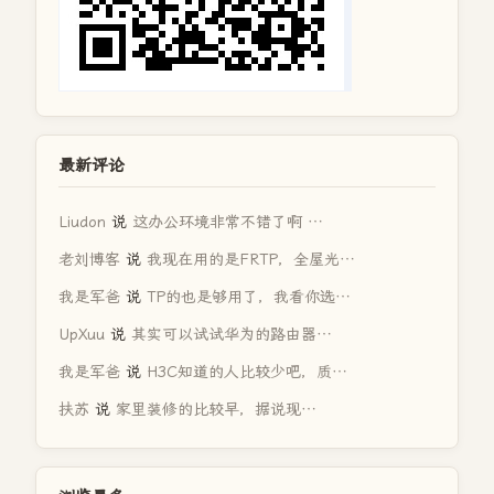
最新评论
Liudon
说
这办公环境非常不错了啊 …
老刘博客
说
我现在用的是FRTP，全屋光…
我是军爸
说
TP的也是够用了，我看你选…
UpXuu
说
其实可以试试华为的路由器…
我是军爸
说
H3C知道的人比较少吧，质…
扶苏
说
家里装修的比较早，据说现…