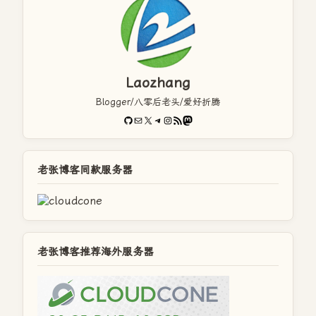
Laozhang
Blogger/八零后老头/爱好折腾
GitHub
电子邮件
X
Telegram
Instagram
RSS Feed
Mastodon
老张博客同款服务器
老张博客推荐海外服务器