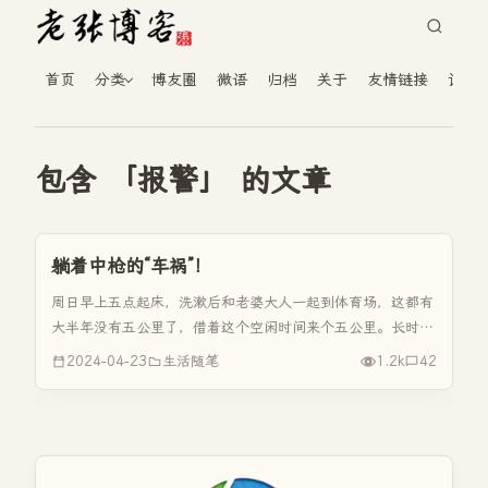
首页
分类
博友圈
微语
归档
关于
友情链接
读者
包含 「报警」 的文章
躺着中枪的“车祸”！
周日早上五点起床，洗漱后和老婆大人一起到体育场，这都有
大半年没有五公里了，借着这个空闲时间来个五公里。长时间
没有五公里，猛然来个身体还真有点受不了，回到家洗个热水
2024-04-23
生活随笔
1.2k
42
澡吃着老妈包的韭菜盒子、喝着玉米面稀饭正在休息呢，接到
了一个电话，“你好，...