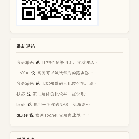
最新评论
我是军爸
说
TP的也是够用了，我看你选…
UpXuu
说
其实可以试试华为的路由器…
我是军爸
说
H3C知道的人比较少吧，质…
扶苏
说
家里装修的比较早，据说现…
loibh
说
想问一下你的NAS，机箱是…
alluse
说
我用1panel 安装商业版一…