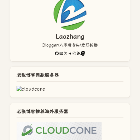
Laozhang
Blogger/八零后老头/爱好折腾
GitHub
电子邮件
X
Telegram
Instagram
RSS Feed
Mastodon
老张博客同款服务器
老张博客推荐海外服务器