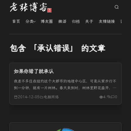
首页
分类
博友圈
微语
归档
关于
友情链接
读者
包含 「承认错误」 的文章
如果你错了就承认
我差不多住在纽约这个大都市的地理中心区，可是从家步行不
到一分钟，就有一片树林。春天来到时，树林里野花盛开，松
鼠在那里筑巢养育牠们的孩子，马尾草长得有马头那么高这块
2014-12-05
电脑网络
4.9k
0
完整的树林地，人们叫它“森林公园”。 那真是一座森林，可能
跟哥伦布发现美洲...