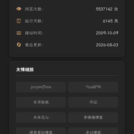
👁️
浏览次数：
5537142 次
⏰
运行天数：
6145 天
📅
建站时间：
2009-10-09
🔄
最后更新：
2026-08-03
友情链接
joojenZhou
You&FM
东评西就
印记
木本无心
李锋镝博客
缙哥哥的博客
老刘博客