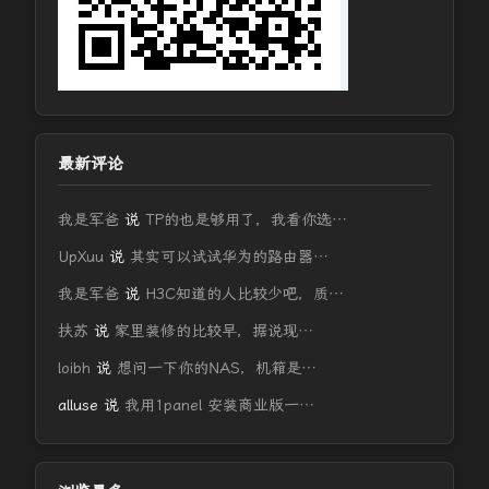
最新评论
我是军爸
说
TP的也是够用了，我看你选…
UpXuu
说
其实可以试试华为的路由器…
我是军爸
说
H3C知道的人比较少吧，质…
扶苏
说
家里装修的比较早，据说现…
loibh
说
想问一下你的NAS，机箱是…
alluse
说
我用1panel 安装商业版一…