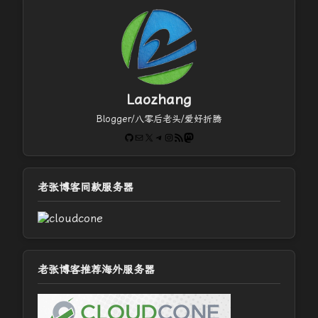
Laozhang
Blogger/八零后老头/爱好折腾
GitHub
电子邮件
X
Telegram
Instagram
RSS Feed
Mastodon
老张博客同款服务器
老张博客推荐海外服务器