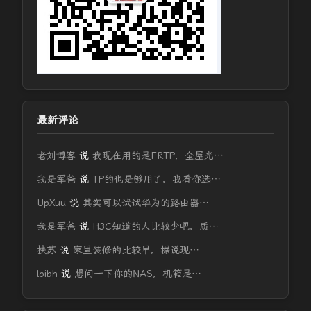
最新评论
老刘博客
说
我现在用的是FRTP，全屋光…
我是军爸
说
TP的也是够用了，我看你选…
UpXuu
说
其实可以试试华为的路由器…
我是军爸
说
H3C知道的人比较少吧，质…
扶苏
说
家里装修的比较早，据说现…
loibh
说
想问一下你的NAS，机箱是…