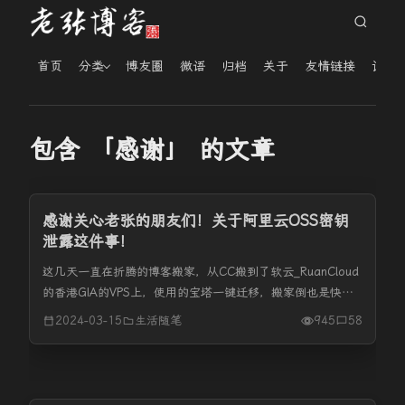
首页
分类
博友圈
微语
归档
关于
友情链接
读者
包含 「感谢」 的文章
感谢关心老张的朋友们！关于阿里云OSS密钥
泄露这件事！
这几天一直在折腾的博客搬家，从CC搬到了软云_RuanCloud
的香港GIA的VPS上，使用的宝塔一键迁移，搬家倒也是快的
很。最后一步是网站文件、数据库的备份，我是三种备份方
2024-03-15
生活随笔
945
58
式，一是直接备份到服务器本地、二是备份到OneDrive、三
是...