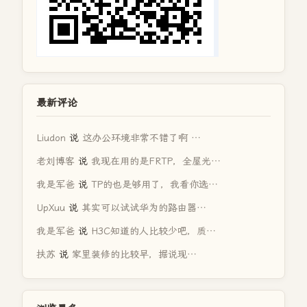
最新评论
Liudon
说
这办公环境非常不错了啊 …
老刘博客
说
我现在用的是FRTP，全屋光…
我是军爸
说
TP的也是够用了，我看你选…
UpXuu
说
其实可以试试华为的路由器…
我是军爸
说
H3C知道的人比较少吧，质…
扶苏
说
家里装修的比较早，据说现…