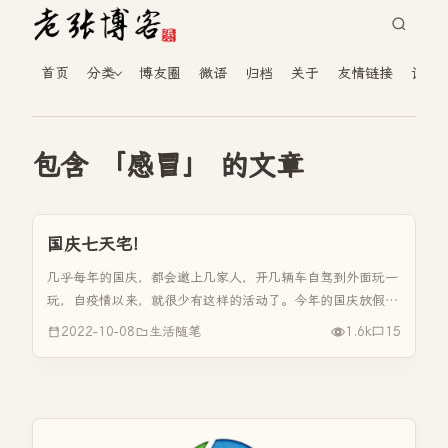
首页
分类
博友圈
微语
归档
关于
友情链接
读者
包含 「感冒」 的文章
国庆七天宅！
几乎每年的国庆，都会邀上几家人，开几辆车自驾到外面玩一
玩，自疫情以来，就很少有这样的活动了。今年的国庆放假
前，就和老婆商量着到什么地方玩一玩，因为怕路上堵车，暂
2022-10-08
生活随笔
1.6k
15
时计划定去淮安玩一玩，听说那个西游乐园还不错。可是放假
前一天，教育局发通知，...