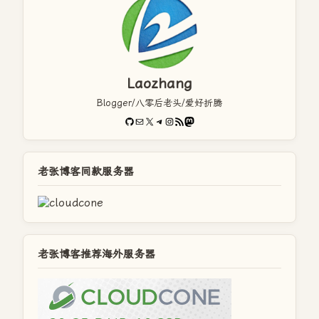
Laozhang
Blogger/八零后老头/爱好折腾
GitHub
电子邮件
X
Telegram
Instagram
RSS Feed
Mastodon
老张博客同款服务器
老张博客推荐海外服务器