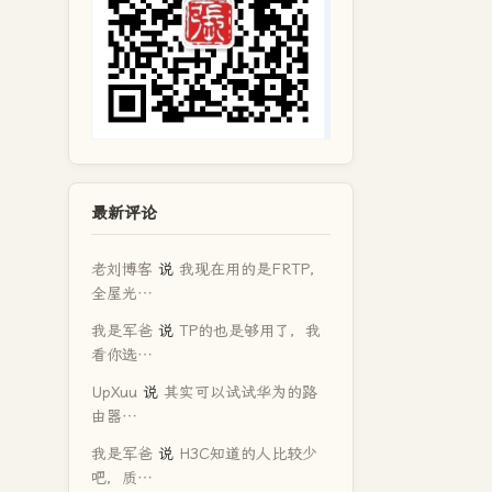
最新评论
老刘博客
说
我现在用的是FRTP，
全屋光…
我是军爸
说
TP的也是够用了，我
看你选…
UpXuu
说
其实可以试试华为的路
由器…
我是军爸
说
H3C知道的人比较少
吧，质…