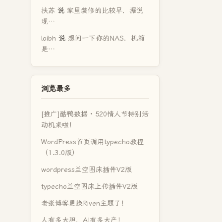
扶苏
说
家里装修的比较早，据说
现…
loibh
说
想问一下你的NAS，机箱
是…
浏览最多
[推广]酷鸭数据 · 520情人节特别活
动机来啦！
WordPress首页调用typecho教程
（1.3.0版）
wordpress兰空图床插件V2版
typecho兰空图床上传插件V2版
老张博客更换Riven主题了！
人有多大胆，AI有多大产！