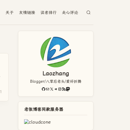
档
关于
友情链接
读者排行
走心评论
Laozhang
天
Blogger/八零后老头/爱好折腾
GitHub
电子邮件
X
Telegram
Instagram
RSS Feed
Mastodon
1
老张博客同款服务器