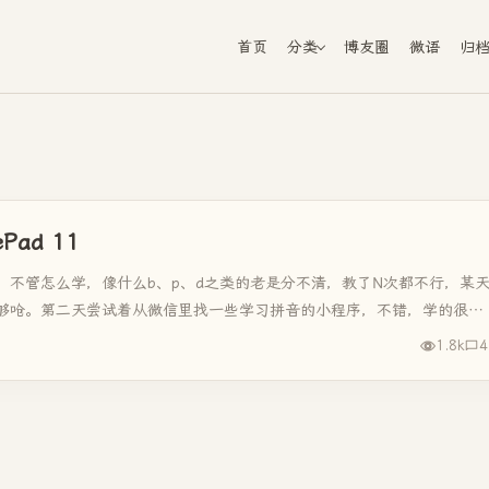
首页
分类
博友圈
微语
归
ad 11
，不管怎么学，像什么b、p、d之类的老是分不清，教了N次都不行，某
够呛。第二天尝试着从微信里找一些学习拼音的小程序，不错，学的很开
1.8k
4