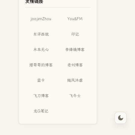
友情链接
joojenZhou
You&FM
东评西就
印记
木本无心
李锋镝博客
缙哥哥的博客
老刘博客
蓝卡
随风沐虐
飞刀博客
飞牛士
龙G笔记