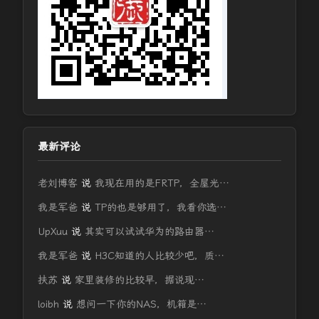
最新评论
老刘博客
说
我现在用的是FRTP，全屋光…
我是军爸
说
TP的也是够用了，我看你选…
UpXuu
说
其实可以试试华为的路由器…
我是军爸
说
H3C知道的人比较少吧，质…
扶苏
说
家里装修的比较早，据说现…
loibh
说
想问一下你的NAS，机箱是…