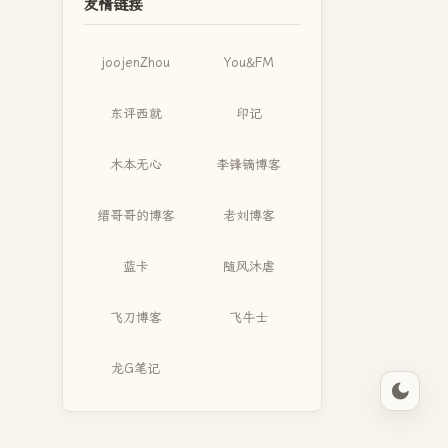
友情链接
joojenZhou
You&FM
东评西就
印记
木本无心
李锋镝博客
缙哥哥的博客
老刘博客
蓝卡
随风沐虐
飞刀博客
飞牛士
龙G笔记