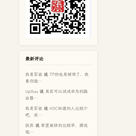
最新评论
我是军爸
说
TP的也是够用了，我
看你选…
UpXuu
说
其实可以试试华为的路
由器…
我是军爸
说
H3C知道的人比较少
吧，质…
扶苏
说
家里装修的比较早，据说
现…