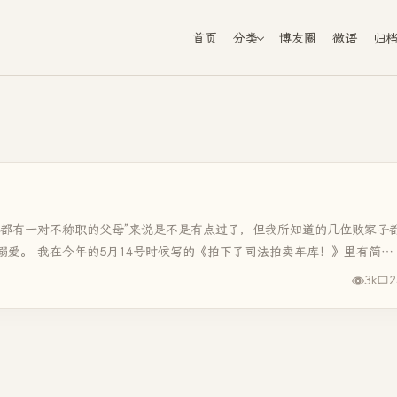
首页
分类
博友圈
微语
归
，都有一对不称职的父母”来说是不是有点过了，但我所知道的几位败家子
爱。 我在今年的5月14号时候写的《拍下了司法拍卖车库！》里有简短
3k
2