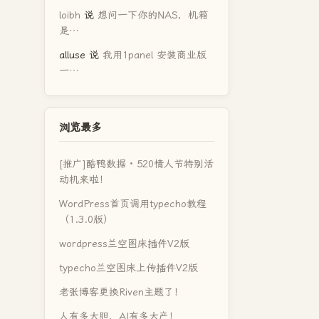
loibh
说
想问一下你的NAS，机箱
是…
alluse
说
我用1panel 安装商业版
一…
浏览最多
[推广]酷鸭数据 · 520情人节特别活
动机来啦！
WordPress首页调用typecho教程
（1.3.0版）
wordpress兰空图床插件V2版
typecho兰空图床上传插件V2版
老张博客更换Riven主题了！
人有多大胆，AI有多大产！