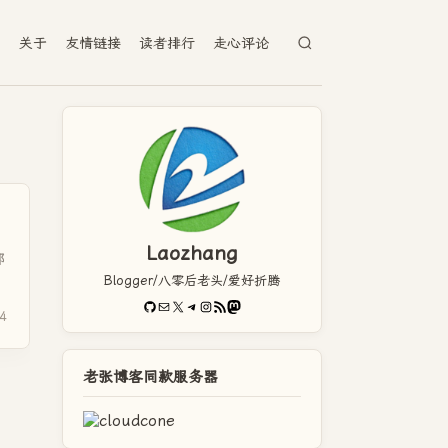
档
关于
友情链接
读者排行
走心评论
Laozhang
都
Blogger/八零后老头/爱好折腾
GitHub
电子邮件
X
Telegram
Instagram
RSS Feed
Mastodon
4
老张博客同款服务器