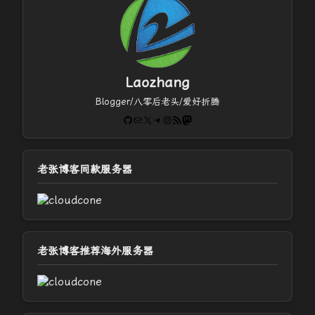
Laozhang
Blogger/八零后老头/爱好折腾
GitHub
电子邮件
X
Telegram
Instagram
RSS Feed
Mastodon
老张博客同款服务器
老张博客推荐海外服务器