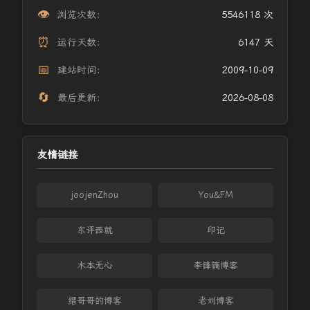
👁️
浏览次数：
5546118 次
⏰
运行天数：
6147 天
📅
建站时间：
2009-10-09
🔄
最后更新：
2026-08-08
友情链接
joojenZhou
You&FM
东评西就
印记
木本无心
李锋镝博客
缙哥哥的博客
老刘博客