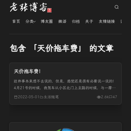
首页
分类
博友圈
微语
归档
关于
友情链接
读者
包含 「天价拖车费」 的文章
天价拖车费！
这件事本来想不去说的，但是，感觉还是很有必要说一说的！
4月21号的时候，我驾车从小区北门上主路的时候，与一摩托
车发生了交通事故。《交通事故》发生之后，我选择了报警处
2022-05-01
生活随笔
2.6k
47
理。因为对方摩托车是醉驾，而我是从辅路到主路，初步交警
现场判定我们双方...