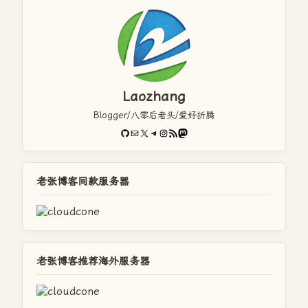
Laozhang
Blogger/八零后老头/爱好折腾
GitHub
电子邮件
X
Telegram
Instagram
RSS Feed
Mastodon
老张博客同款服务器
老张博客推荐海外服务器