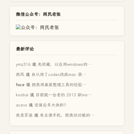
微信公众号：网民老张
最新评论
ymz316
说
先收藏，以后用windows的…
西风
说
自从用了codex改成mac 很…
face
说
按我用桌面整理工具的经验…
koobai
说
目前就一台老的 2013 款ma…
acevs
说
安装后多大体积？
我是军爸
说
有点像手机，把类似功能的…