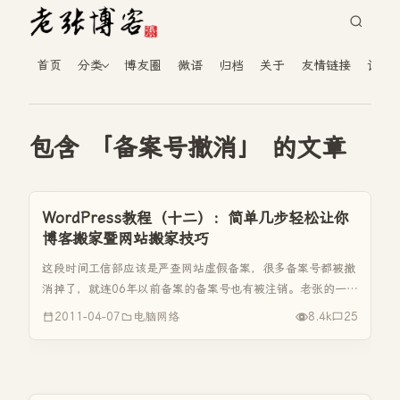
首页
分类
博友圈
微语
归档
关于
友情链接
读者
包含 「备案号撤消」 的文章
WordPress教程（十二）：简单几步轻松让你
博客搬家暨网站搬家技巧
这段时间工信部应该是严查网站虚假备案，很多备案号都被撤
消掉了，就连06年以前备案的备案号也有被注销。老张的一个
娱乐站http://www.k613.cn的备案号也被注销了，想当初这可
2011-04-07
电脑网络
8.4k
25
是花了三十多块钱备的。工信部的这次动作使用国内很多备
案...