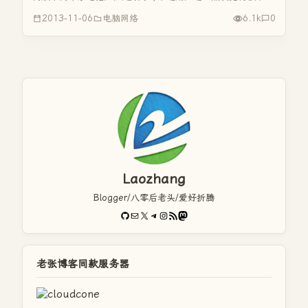
好。这款软件的优点网上说了很多，但就我个人的体验而言，
2013-11-06
电脑网络
6.1k
0
并不太好，首先是反应速度慢，它的这个速度只能说是可以接
受，电脑配置低...
Laozhang
Blogger/八零后老头/爱好折腾
GitHub
电子邮件
X
Telegram
Instagram
RSS Feed
Mastodon
老张博客同款服务器