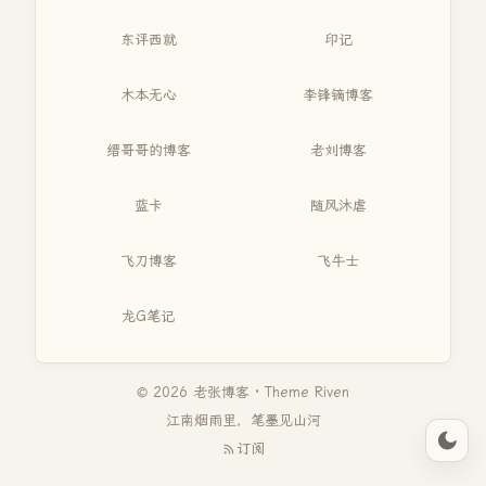
东评西就
印记
木本无心
李锋镝博客
缙哥哥的博客
老刘博客
蓝卡
随风沐虐
飞刀博客
飞牛士
龙G笔记
© 2026 老张博客 · Theme
Riven
江南烟雨里，笔墨见山河
订阅