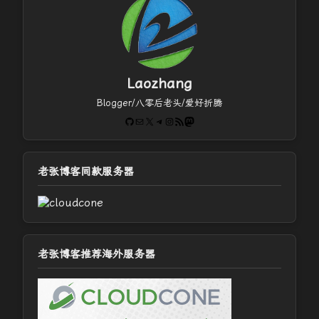
Laozhang
Blogger/八零后老头/爱好折腾
GitHub
电子邮件
X
Telegram
Instagram
RSS Feed
Mastodon
老张博客同款服务器
老张博客推荐海外服务器