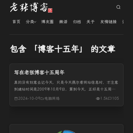
首页
分类
博友圈
微语
归档
关于
友情链接
读者
包含 「博客十五年」 的文章
写在老张博客十五周年
真的没有刻意去记今天，只是今天偶尔看网站信息时，才注意
到建站时间是2009年10月9日，算到今天，正好是十五周
年。到我提笔止，老张博客十五年里，不包括本篇共发布了
2024-10-09
电脑网络
1.5k
105
787篇文章。评论数为18412条，其中应该有一大半是我回复
评论。浏览总次...