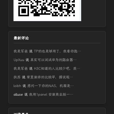
最新评论
我是军爸
说
TP的也是够用了，我看你选…
UpXuu
说
其实可以试试华为的路由器…
我是军爸
说
H3C知道的人比较少吧，质…
扶苏
说
家里装修的比较早，据说现…
loibh
说
想问一下你的NAS，机箱是…
alluse
说
我用1panel 安装商业版一…