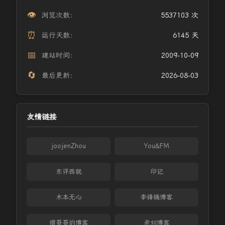
👁️
浏览次数：
5537103 次
⏰
运行天数：
6145 天
📅
建站时间：
2009-10-09
🔄
最后更新：
2026-08-03
友情链接
joojenZhou
You&FM
东评西就
印记
木本无心
李锋镝博客
缙哥哥的博客
老刘博客