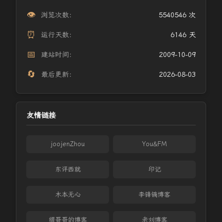
👁️
浏览次数：
5540546 次
⏰
运行天数：
6146 天
📅
建站时间：
2009-10-09
🔄
最后更新：
2026-08-03
友情链接
joojenZhou
You&FM
东评西就
印记
木本无心
李锋镝博客
缙哥哥的博客
老刘博客