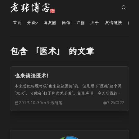
首页
分类
博友圈
微语
归档
关于
友情链接
读者
包含 「医术」 的文章
也来谈谈医术！
本来想把标题写成“也来谈谈医德”的，但是想下“医德”这个词
“太大”，可能会“打了和尚秃子羞”。首先声明，今天所说的东
西，不是针对医生这个职业，只是谈这个职业中的某一些人罢
2019-10-30
生活随笔
7.2k
22
了。所以还请医生的你不要喷我！ 这段两周时间身体一直不
是太好，记得...