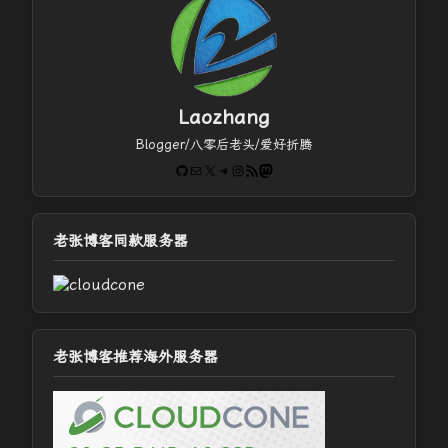
Laozhang
Blogger/八零后老头/爱好折腾
GitHub
电子邮件
X
Telegram
Instagram
RSS Feed
Mastodon
老张博客同款服务器
老张博客推荐海外服务器