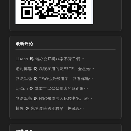
最新评论
Liudon
说
这办公环境非常不错了啊 …
老刘博客
说
我现在用的是FRTP，全屋光…
我是军爸
说
TP的也是够用了，我看你选…
UpXuu
说
其实可以试试华为的路由器…
我是军爸
说
H3C知道的人比较少吧，质…
扶苏
说
家里装修的比较早，据说现…