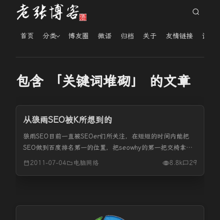
首页
分类
博友圈
微语
归档
关于
友情链接
读者
包含 「关键词堆砌」 的文章
从狼雨SEO被K所想到的
狼雨SEO目前一直被SEOer们所关注，在短短的时间内能把
SEO做到百度排名第一的位置，把seowhy的第一把交椅拿
下。但是这只是昙花一现，也就是在今天，狼雨SEO被百度K
2011-07-04
电脑网络
8.8k
29
了，拔的连一根毛也没有了。分析其原因，也应该是正常的，
这正如很多...