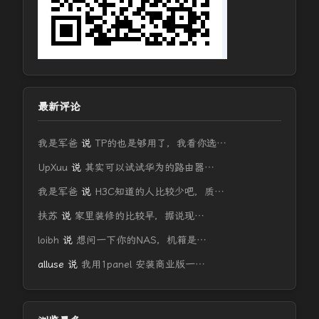
最新评论
我是军爸
说
TP的也是够用了，我看你选…
UpXuu
说
其实可以试试华为的路由器…
我是军爸
说
H3C知道的人比较少吧，质…
扶苏
说
家里装修的比较早，据说现…
loibh
说
想问一下你的NAS，机箱是…
alluse
说
我用1panel 安装商业版一…