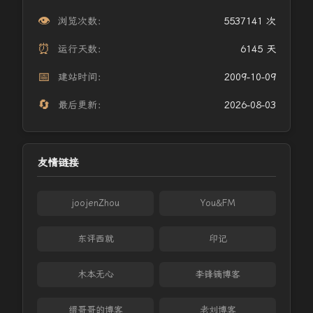
👁️
浏览次数：
5537141 次
⏰
运行天数：
6145 天
📅
建站时间：
2009-10-09
🔄
最后更新：
2026-08-03
友情链接
joojenZhou
You&FM
东评西就
印记
木本无心
李锋镝博客
缙哥哥的博客
老刘博客